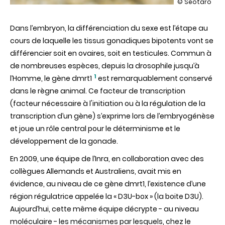
illustration
© Seotaro
Déterminisme
sexuel
Dans l’embryon, la différenciation du sexe est l’étape au
des
animaux
cours de laquelle les tissus gonadiques bipotents vont se
:
différencier soit en ovaires, soit en testicules. Commun à
décryptage
d’une
de nombreuses espèces, depuis la drosophile jusqu’à
régulation
1
l’Homme, le gène dmrt1
est remarquablement conservé
conservée
dans le règne animal. Ce facteur de transcription
(facteur nécessaire à l'initiation ou à la régulation de la
transcription d’un gène) s’exprime lors de l’embryogénèse
et joue un rôle central pour le déterminisme et le
développement de la gonade.
En 2009, une équipe de l’Inra, en collaboration avec des
collègues Allemands et Australiens, avait mis en
évidence, au niveau de ce gène dmrt1, l’existence d’une
région régulatrice appelée la « D3U-box » (la boite D3U).
Aujourd’hui, cette même équipe décrypte - au niveau
moléculaire - les mécanismes par lesquels, chez le