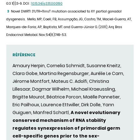
G3 1(1):3-9.
DOI :
10.1534/g3.111.000190
Novel DMRT1 3'UTR+11insT mutation associated to XY partial gonadal
3
dysgenesis. Mello, MP., Coeli, FB., Assumpção, JG., Castro, TM., Maciel-Guerra, AT.,
Marques-de-Faria, AP., Baptista, MT. and Guerra-Júnior G. (2011), Arq Bras
Endocrinol Metabol.
Nov;54(8):749-53.
RÉFÉRENCE
Amaury Herpin, Cornelia Schmidt, Susanne Kneitz,
Clara Gobe, Martina Regensburger, Aurélie Le Cam,
Jérome Montfort, Mateus C. Adolfi, Christina
Lillesaar, Dagmar Wilhelm, Michael Kraeussling,
Brigitte Mourot, Béatrice Porcon, Maëlle Pannetier,
Eric Pailhoux, Laurence Ettwiller, Dirk Dolle, Yann
Guiguen, Manfred Schartl,
A novel evolutionary
conserved mechanism of RNA stability
regulates synexpression of primordial germ
cell-specific genes prior to the sex-