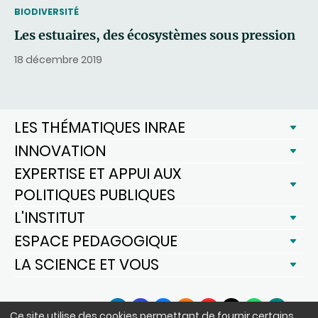
THEMATIC
BIODIVERSITÉ
Les estuaires, des écosystèmes sous pression
18 décembre 2019
LES THÉMATIQUES INRAE
INNOVATION
EXPERTISE ET APPUI AUX
POLITIQUES PUBLIQUES
L'INSTITUT
ESPACE PEDAGOGIQUE
LA SCIENCE ET VOUS
SUIVEZ-NOUS
Ce site utilise des cookies permettant de fournir certains