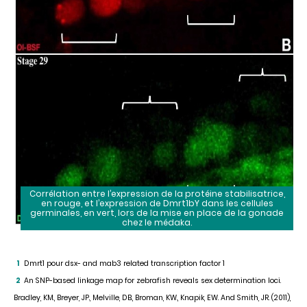
Corrélation entre l’expression de la protéine stabilisatrice,
en rouge, et l’expression de Dmrt1bY dans les cellules
germinales, en vert, lors de la mise en place de la gonade
chez le médaka.
Dmrt1 pour dsx- and mab3 related transcription factor 1
1
An SNP-based linkage map for zebrafish reveals sex determination loci.
2
Bradley, KM., Breyer, JP., Melville, DB., Broman, KW., Knapik, EW. And Smith, JR. (2011),