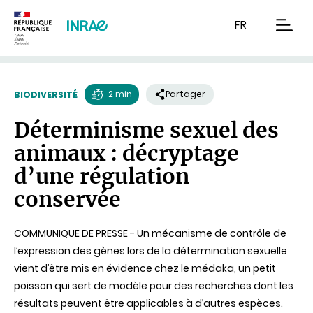
Contenu
Recherche
Navigation
FR
men
2 min
Partager
BIODIVERSITÉ
Temps
Déterminisme sexuel des
de
animaux : décryptage
lecture
d’une régulation
conservée
COMMUNIQUE DE PRESSE - Un mécanisme de contrôle de
l’expression des gènes lors de la détermination sexuelle
vient d’être mis en évidence chez le médaka, un petit
poisson qui sert de modèle pour des recherches dont les
résultats peuvent être applicables à d’autres espèces.