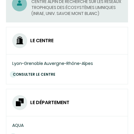
(ENVOYER
CENTRE ALPIN DE RECHERCHE SUR LES RÉSEAUX
TROPHIQUES DES ÉCOSYSTÈMES LIMNIQUES
UN
(INRAE, UNIV. SAVOIE MONT BLANC)
COURRIEL)
LE CENTRE
Lyon-Grenoble Auvergne-Rhône-Alpes
CONSULTER LE CENTRE
LE DÉPARTEMENT
AQUA