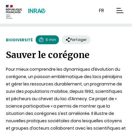
Contenu
Recherche
Navigation
FR
men
5 min
Partager
BIODIVERSITÉ
Temps
Sauver le corégone
de
lecture
Pour mieux comprendre les dynamiques d’évolution du
corégone, un poisson emblématique des lacs périalpins
et gérer les ressources durablement, un programme de
suivi des populations mobilise, depuis 1992, scientifiques
et pêcheurs au chevet du lac d’Annecy. Ce projet de «
science participative » a permis de montrer que la
situation des corégones s’est améliorée. Il illustre de
nouvelles pratiques sociétales dans lesquelles citoyens
et groupes d’acteurs collaborent avec les scientifiques et