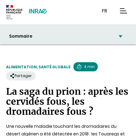
Contenu
Recherche
Navigation
FR
men
Sommaire
4 min
ALIMENTATION, SANTÉ GLOBALE
Temps
Partager
de
La saga du prion : après les
lecture
cervidés fous, les
dromadaires fous ?
Une nouvelle maladie touchant les dromadaires du
désert algérien a été détectée en 2018 : les Touaregs et