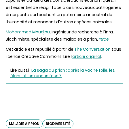
Lapons et au-delà des considérations économiques, il
est essentiel de réagir face à ces nouveaux pathogènes
émergents qui touchent un patrimoine ancestral de
l’humanité et menacent d’autres espèces animales.
Mohammed Moudjou
, Ingénieur de recherche à l'Inra.
Biochimiste, spécialiste des maladies à prion,
Inrae
Cet article est republié à partir de
The Conversation
sous
licence Creative Commons. Lire l’
article original
.
Lire aussi :
La saga du prion : après la vache folle, les
élans et les rennes fous ?
MALADIE À PRION
BIODIVERSITÉ