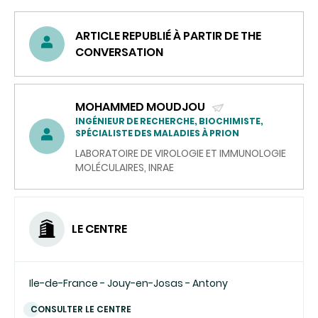
ARTICLE REPUBLIÉ À PARTIR DE THE
CONVERSATION
MOHAMMED MOUDJOU
(ENVOYER
INGÉNIEUR DE RECHERCHE, BIOCHIMISTE,
SPÉCIALISTE DES MALADIES À PRION
UN
LABORATOIRE DE VIROLOGIE ET IMMUNOLOGIE
COURRIEL)
MOLÉCULAIRES, INRAE
LE CENTRE
Ile-de-France - Jouy-en-Josas - Antony
CONSULTER LE CENTRE