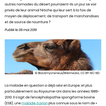
autres nomades du désert pourraient-ils un jour se voir
privés de leur animal fétiche qui leur sert à la fois de
moyen de déplacement, de transport de marchandises
et de source de nourriture ?
Publié le 09 mai 2019
illustration
© Blackmysterieux/Wikimedia, CC BY-NC-ND
La
saga
La maladie en question a déjà sévi en Europe, et plus
du
prion
particulièrement au Royaume-Uni dans les années 1985-
:
2010. Il s’agit de l’encéphalopathie spongiforme bovine
après
les
(ESB), une
maladie à prion
plus connue sous le nom de «
cervidés