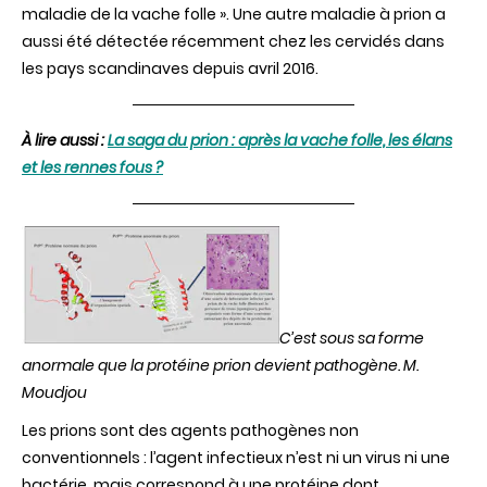
maladie de la vache folle ». Une autre maladie à prion a
fous,
les
aussi été détectée récemment chez les cervidés dans
dromadaires
les pays scandinaves depuis avril 2016.
fous
?
À lire aussi :
La saga du prion : après la vache folle, les élans
et les rennes fous ?
C’est sous sa forme
anormale que la protéine prion devient pathogène.
M.
Moudjou
Les prions sont des agents pathogènes non
conventionnels : l’agent infectieux n’est ni un virus ni une
bactérie, mais correspond à une protéine dont