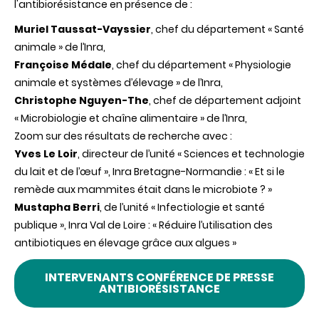
l'antibiorésistance en présence de :
élevage
:
Muriel Taussat-Vayssier
, chef du département « Santé
le
point
animale » de l’Inra,
sur
Françoise Médale
, chef du département « Physiologie
les
recherches
animale et systèmes d’élevage » de l’Inra,
menées
Christophe Nguyen-The
, chef de département adjoint
à
l'Inra
« Microbiologie et chaîne alimentaire » de l’Inra,
Zoom sur des résultats de recherche avec :
Yves Le Loir
, directeur de l’unité « Sciences et technologie
du lait et de l’œuf », Inra Bretagne-Normandie : « Et si le
remède aux mammites était dans le microbiote ? »
Mustapha Berri
, de l’unité « Infectiologie et santé
publique », Inra Val de Loire : « Réduire l’utilisation des
antibiotiques en élevage grâce aux algues »
INTERVENANTS CONFÉRENCE DE PRESSE
ANTIBIORÉSISTANCE