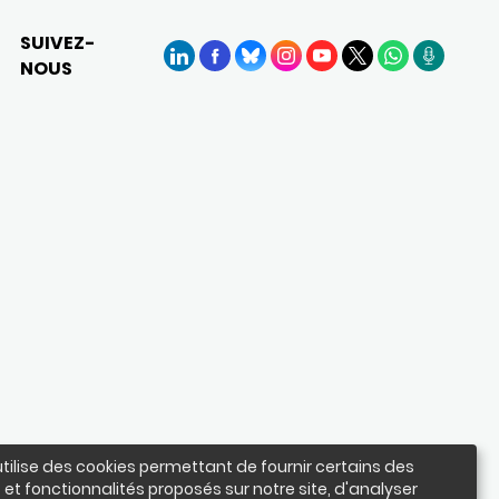
SUIVEZ-
NOUS
LinkedIn
Facebook
BlueSky
Instagram
YouTube
X
WhatsApp
Podcasts
utilise des cookies permettant de fournir certains des
 et fonctionnalités proposés sur notre site, d'analyser