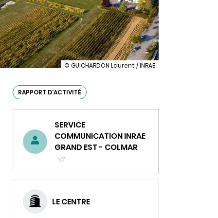
illustration
© GUICHARDON Laurent / INRAE
Le
rapport
d'activité
RAPPORT D'ACTIVITÉ
2022
du
centre
SERVICE
Grand
Est-
COMMUNICATION INRAE
Colmar
GRAND EST - COLMAR
est
disponible
!
(ENVOYER
UN
COURRIEL)
LE CENTRE