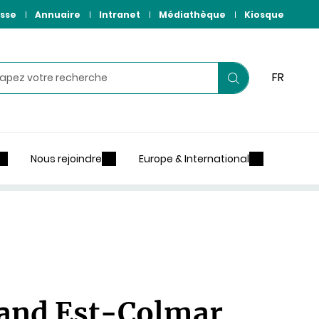
sse
Annuaire
Intranet
Médiathèque
Kiosque
hercher
FR
Lancer
votre
recherche
Nous rejoindre
Europe & International
Grand Est-Colmar