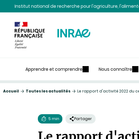
Contenu
Recherche
Navigation
Institut national de recherche pour l'agriculture, l'alime
Apprendre et comprendre
Nous connaître
Accueil
Toutes les actualités
Le rapport d'activité 2022 du 
5 min
Partager
Temps
Le rapport d'ac
de