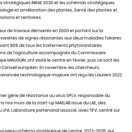
tions stratégiques INRAE 2030 et les schémas stratégiques
ologie et amélioration des plantes, Santé des plantes et
tions et territoires.
eur de travaux démarrés en 2000 et portant sur la
 variétés de vignes résistantes aux deux maladies foliaires
isant 90% de tous les traitements phytosanitaires
opéens de l’agriculture accompagnés du Commissaire
pe MAUGUIN, ont visité le centre en février, puis ce sont les
Conseil européen. En novembre, les chercheurs,
e avancée technologique majeure ont reçu les Lauriers 2022
ier gène de résistance au virus GFLV, responsable du
ans nos murs de la start-up MAELAB issue du LAE, des
LPA, Laboratoire partenarial associé, avec l’IFV, centré sur
n nouveau schéma stratégique de centre, 2022-2026, qui