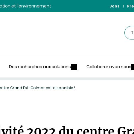
ntation et l'environnement
Jobs
Pre
Rec
Des recherches aux solutions
Collaborer avec nous
centre Grand Est-Colmar est disponible !
tivité 2022 du centre 