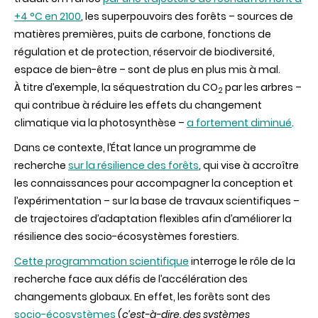
forêts
+4 °C en 2100
, les superpouvoirs des forêts – sources de
:
ce
matières premières, puits de carbone, fonctions de
que
régulation et de protection, réservoir de biodiversité,
peut
apporter
espace de bien-être – sont de plus en plus mis à mal.
la
À titre d’exemple, la séquestration du CO
par les arbres –
recherche
2
qui contribue à réduire les effets du changement
climatique via la photosynthèse –
a fortement diminué
.
Dans ce contexte, l’État lance un programme de
recherche
sur la résilience des forêts
, qui vise à accroître
les connaissances pour accompagner la conception et
l’expérimentation – sur la base de travaux scientifiques –
de trajectoires d’adaptation flexibles afin d’améliorer la
résilience des socio-écosystèmes forestiers.
Cette programmation scientifique
interroge le rôle de la
recherche face aux défis de l’accélération des
changements globaux. En effet, les forêts sont des
socio-écosystèmes
(
c’est-à-dire, des systèmes