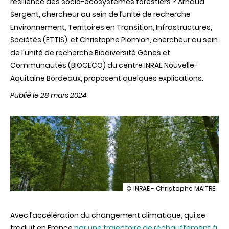
résilience des socio-écosystèmes forestiers ? Arnaud
Sergent, chercheur au sein de l’unité de recherche
Environnement, Territoires en Transition, Infrastructures,
Sociétés (ETTIS), et Christophe Plomion, chercheur au sein
de l'unité de recherche Biodiversité Gènes et
Communautés (BIOGECO) du centre INRAE Nouvelle-
Aquitaine Bordeaux, proposent quelques explications.
Publié le 28 mars 2024
illustration
© INRAE - Christophe MAITRE
Préserver
l’avenir
Avec l’accélération du changement climatique, qui se
de
nos
traduit en France
par une trajectoire de réchauffement à