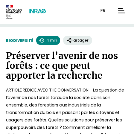
Contenu
Recherche
Navigation
FR
men
4 min
Partager
BIODIVERSITÉ
Temps
Préserver l’avenir de nos
de
forêts : ce que peut
lecture
apporter la recherche
ARTICLE REDIGÉ AVEC THE CONVERSATION – La question de
l’avenir de nos forêts taraude la société dans son
ensemble, des forestiers aux industriels de la
transformation du bois en passant par les citoyens et
usagers des forêts. Quelles solutions pour préserver les
superpouvoirs des forêts ? Comment améliorer la