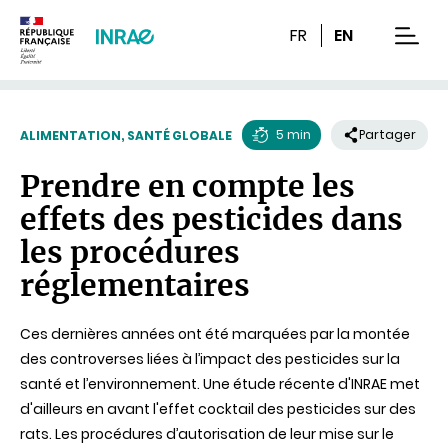
Contenu
Recherche
Navigation
FR
EN
men
5 min
Partager
ALIMENTATION, SANTÉ GLOBALE
Temps
Prendre en compte les
de
effets des pesticides dans
lecture
les procédures
réglementaires
Ces dernières années ont été marquées par la montée
des controverses liées à l’impact des pesticides sur la
santé et l’environnement. Une étude récente d'INRAE met
d'ailleurs en avant l'effet cocktail des pesticides sur des
rats. Les procédures d’autorisation de leur mise sur le