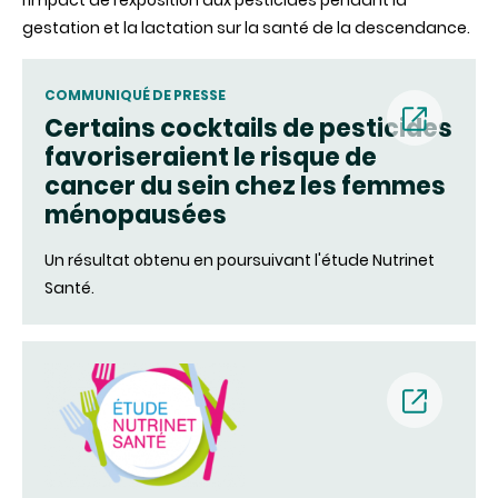
l’impact
de
l’exposition
aux
pesticides pendant la
gestation et la lactation
sur
la
santé
de la
descendance
.
COMMUNIQUÉ DE PRESSE
Certains cocktails de pesticides
favoriseraient le risque de
(nouvell
cancer du sein chez les femmes
ménopausées
fenêtre)
Un résultat obtenu en poursuivant l'étude Nutrinet
Santé.
(nouvell