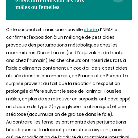
effets différents sur les rats
les
mâles ou femelles
procédure
réglementa
On le
suspectait
,
mais
une
nouvelle
étude
d’INRAE
le
confirme
:
l’exposition
à un
mélange
de pesticides
provoque
des
perturbations
métaboliques
chez
les
mammifères
.
Durant
un an (
soit
l’équivalent
de
trente
ans
chez
l’humain
), les
chercheurs
ont
nourri
des
rats à
l’aide
d’aliments
contenant
un cocktail de six pesticides
utilisés
dans
les
pommeraies
, en France et
en Europe
. La
surprise
provient
du fait
que
la
réaction
à
l’exposition
prolongée
diffère
suivant
le
sexe
de
l’animal
.
Tous
les
mâles
, en plus de se
retrouver
en
surpoids
,
ont
développé
un
diabète
de type 2 (
hyperglycémie
chronique
) et
une
stéatose
(accumulation de
graisse
dans
le
foie
).
Au
contraire
, les
femelles
ont
montré
des
perturbations
hépatiques
se
traduisant
par un stress
oxydant
,
ainsi
qu’une
modification de
l’activité
du
microbiote
intestinal,