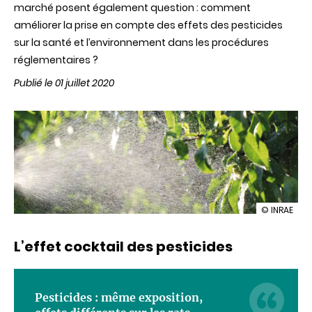
marché posent également question : comment
améliorer la prise en compte des effets des pesticides
sur la santé et l’environnement dans les procédures
réglementaires ?
Publié le 01 juillet 2020
illustration
© INRAE
Prendre
en
L’effet
cocktail
des
pesticides
compte
les
effets
des
pesticides
Pesticides : même exposition,
dans