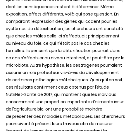
dont
les
conséquences
restent
à
déterminer
.
Même
exposition,
effets
différents
,
voilà
qui pose question. En
comparant
l’expression
des
gènes
qui
codent
pour les
systèmes
de
détoxification
, les
chercheurs
ont
constaté
que
chez
les
mâles
celle
-ci
s’effectuait
principalement
au
niveau
du
foie
, ce qui
n’était
pas le
cas
chez
les
femelles
.
Ils
pensent
que
la
détoxification
pourrait
dans
ce
cas
s’effectuer
au
niveau
intestinal, et
peut
-
être
par le
microbiote
.
Autre
hypothèse
, les
oestrogènes
pourraient
assurer un
rôle
protecteur
vis-à-vis du
développement
de
certaines
pathologies
métaboliques
.
Quoi
qu’il
en
soit
,
ces
résultats
confirment
ceux
obtenus
par
l’étude
NutriNet
-
Santé
de 2017, qui
montrent
que
les
individus
consommant
une
proportion
importante
d’aliments
issus
de
l’agriculture
bio,
ont
une
probabilité
moindre
de
présenter
des
maladies
métaboliques
. Les
chercheurs
poursuivent
à
présent
leurs
travaux
afin
de
mesurer