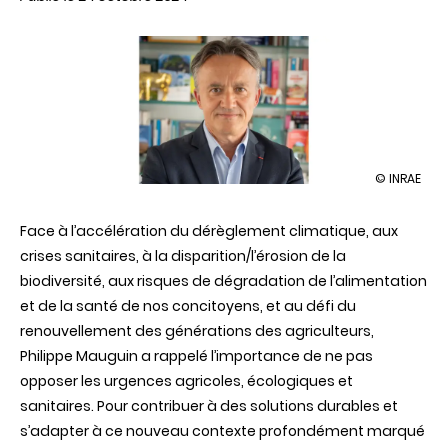
illustration
© INRAE
Philippe
Mauguin
Face à l’accélération du dérèglement climatique, aux
reconduit
pour
crises sanitaires, à la disparition/l’érosion de la
un
biodiversité, aux risques de dégradation de l’alimentation
nouveau
mandat
et de la santé de nos concitoyens, et au défi du
à
renouvellement des générations des agriculteurs,
la
présidence
Philippe Mauguin a rappelé l’importance de ne pas
d’INRAE
opposer les urgences agricoles, écologiques et
sanitaires. Pour contribuer à des solutions durables et
s’adapter à ce nouveau contexte profondément marqué