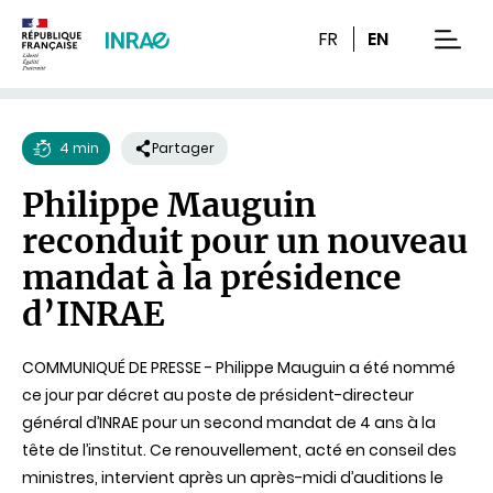
Contenu
Recherche
Navigation
FR
EN
men
4 min
Partager
Temps
Philippe Mauguin
de
reconduit pour un nouveau
lecture
mandat à la présidence
d’INRAE
COMMUNIQUÉ DE PRESSE - Philippe Mauguin a été nommé
ce jour par décret au poste de président-directeur
général d’INRAE pour un second mandat de 4 ans à la
tête de l’institut. Ce renouvellement, acté en conseil des
ministres, intervient après un après-midi d’auditions le