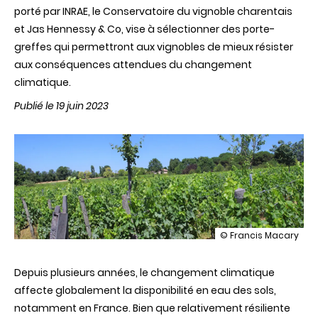
porté par INRAE, le Conservatoire du vignoble charentais
et Jas Hennessy & Co, vise à sélectionner des porte-
greffes qui permettront aux vignobles de mieux résister
aux conséquences attendues du changement
climatique.
Publié le 19 juin 2023
illustration
© Francis Macary
PG-
DefHy
Depuis plusieurs années, le changement climatique
:
les
affecte globalement la disponibilité en eau des sols,
porte-
notamment en France. Bien que relativement résiliente
greffes