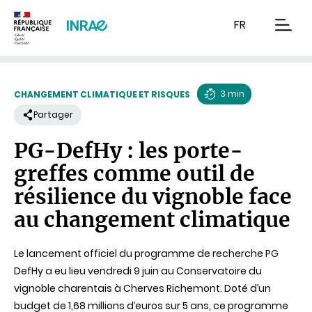
Contenu
Recherche
Navigation
FR
men
3 min
CHANGEMENT CLIMATIQUE ET RISQUES
Temps
Partager
de
PG-DefHy : les porte-
lecture
greffes comme outil de
résilience du vignoble face
au changement climatique
Le lancement officiel du programme de recherche PG
DefHy a eu lieu vendredi 9 juin au Conservatoire du
vignoble charentais à Cherves Richemont. Doté d’un
budget de 1,68 millions d’euros sur 5 ans, ce programme