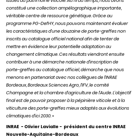
issues du patrimoine viticole. Au fil du temps, nous avons
constitué une collection ampélographique importante,
véritable centre de ressource génétique. Grâce au
programme PG-DefHY, nous pouvons maintenant évaluer
les caractéristiques d’une douzaine de porte-greffes non
inscrits au catalogue officiel national afin de tenter de
mettre en évidence leur potentielle adaptation au
changement climatique. Ces résultats viendront ensuite
contribuer à une démarche nationale d’inscription de
porte-greffes au catalogue officiel, démarche que nous
menons en partenariat avec nos collègues de l’INRAE
Bordeaux, Bordeaux Sciences Agro, l’IFV, le comité
Champagne et la chambre d’agriculture de l’Aude. L’objectif
final est de pouvoir proposer à la pépinière viticole et à la
viticulture des porte-greffes mieux adaptés aux évolutions
climatiques d’ici 2030.
»
INRAE - Olivier Lavialle - président du centre INRAE
Nouvelle-Aquitaine-Bordeaux