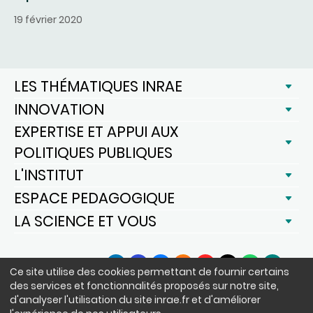
19 février 2020
LES THÉMATIQUES INRAE
INNOVATION
EXPERTISE ET APPUI AUX
POLITIQUES PUBLIQUES
L'INSTITUT
ESPACE PEDAGOGIQUE
LA SCIENCE ET VOUS
SUIVEZ-NOUS
Ce site utilise des cookies permettant de fournir certains
LinkedIn
Facebook
BlueSky
Instagram
YouTube
X
WhatsApp
Podcast
des services et fonctionnalités proposés sur notre site,
d'analyser l'utilisation du site inrae.fr et d'améliorer