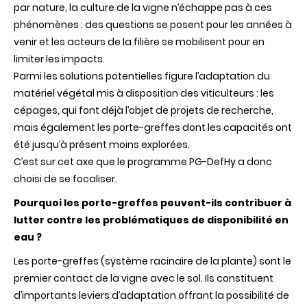
comme
par nature, la culture de la vigne n’échappe pas à ces
outil
phénomènes : des questions se posent pour les années à
de
résilience
venir et les acteurs de la filière se mobilisent pour en
du
limiter les impacts.
vignoble
face
Parmi les solutions potentielles figure l’adaptation du
au
matériel végétal mis à disposition des viticulteurs : les
changement
climatique
cépages, qui font déjà l’objet de projets de recherche,
mais également les porte-greffes dont les capacités ont
été jusqu’à présent moins explorées.
C’est sur cet axe que le programme PG-DefHy a donc
choisi de se focaliser.
Pourquoi les porte-greffes peuvent-ils contribuer à
lutter contre les problématiques de disponibilité en
eau ?
Les porte-greffes (système racinaire de la plante) sont le
premier contact de la vigne avec le sol. Ils constituent
d’importants leviers d’adaptation offrant la possibilité de