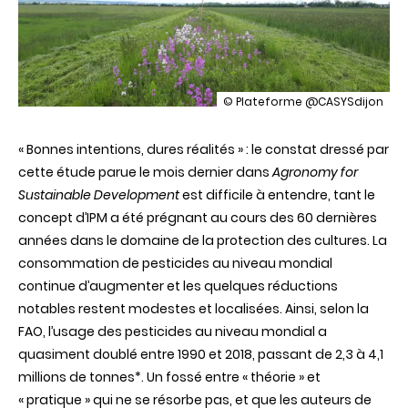
illustration
© Plateforme @CASYSdijon
Pesticides
:
« Bonnes intentions, dures réalités » : le constat dressé par
une
consommation
cette étude parue le mois dernier dans
Agronomy for
mondiale
Sustainable Development
est difficile à entendre, tant le
en
hausse
concept d’IPM a été prégnant au cours des 60 dernières
malgré
années dans le domaine de la protection des cultures. La
60
ans
consommation de pesticides au niveau mondial
de
continue d’augmenter et les quelques réductions
protection
intégrée
notables restent modestes et localisées. Ainsi, selon la
des
FAO, l’usage des pesticides au niveau mondial a
cultures
quasiment doublé entre 1990 et 2018, passant de 2,3 à 4,1
millions de tonnes*. Un fossé entre « théorie » et
« pratique » qui ne se résorbe pas, et que les auteurs de