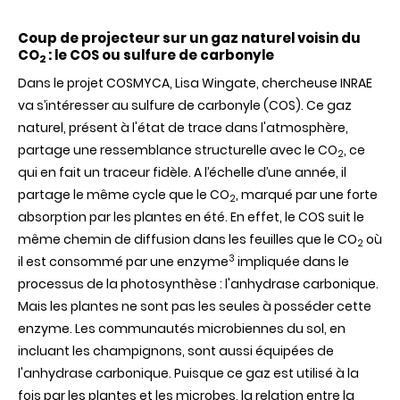
Coup de projecteur sur un gaz naturel voisin du
CO
: le COS ou sulfure de carbonyle
2
Dans le projet COSMYCA, Lisa Wingate, chercheuse INRAE
va s’intéresser au sulfure de carbonyle (COS). Ce gaz
naturel, présent à l'état de trace dans l'atmosphère,
partage une ressemblance structurelle avec le CO
, ce
2
qui en fait un traceur fidèle. A l’échelle d’une année, il
partage le même cycle que le CO
, marqué par une forte
2
absorption par les plantes en été. En effet, le COS suit le
même chemin de diffusion dans les feuilles que le CO
où
2
3
il est consommé par une enzyme
impliquée dans le
processus de la photosynthèse : l'anhydrase carbonique.
Mais les plantes ne sont pas les seules à posséder cette
enzyme. Les communautés microbiennes du sol, en
incluant les champignons, sont aussi équipées de
l'anhydrase carbonique. Puisque ce gaz est utilisé à la
fois par les plantes et les microbes, la relation entre la