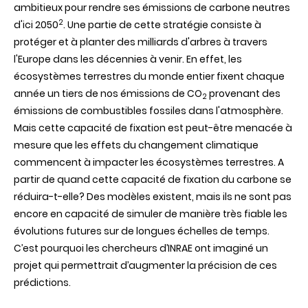
pour
ambitieux pour rendre ses émissions de carbone neutres
l’Europe
2
d'ici 2050
. Une partie de cette stratégie consiste à
:
une
protéger et à planter des milliards d'arbres à travers
bourse
l'Europe dans les décennies à venir. En effet, les
ERC
Consolidator
écosystèmes terrestres du monde entier fixent chaque
Grant
année un tiers de nos émissions de CO
provenant des
pour
2
le
émissions de combustibles fossiles dans l'atmosphère.
projet
Mais cette capacité de fixation est peut-être menacée à
COSMYCA
mesure que les effets du changement climatique
commencent à impacter les écosystèmes terrestres. A
partir de quand cette capacité de fixation du carbone se
réduira-t-elle? Des modèles existent, mais ils ne sont pas
encore en capacité de simuler de manière très fiable les
évolutions futures sur de longues échelles de temps.
C’est pourquoi les chercheurs d’INRAE ont imaginé un
projet qui permettrait d’augmenter la précision de ces
prédictions.