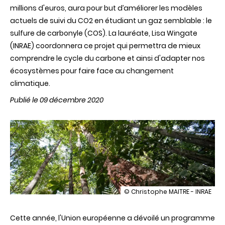
millions d'euros, aura pour but d’améliorer les modèles
actuels de suivi du CO2 en étudiant un gaz semblable : le
sulfure de carbonyle (COS). La lauréate, Lisa Wingate
(INRAE) coordonnera ce projet qui permettra de mieux
comprendre le cycle du carbone et ainsi d'adapter nos
écosystèmes pour faire face au changement
climatique.
Publié le 09 décembre 2020
illustration
© Christophe MAITRE - INRAE
Objectif
neutralité
Cette année, l'Union européenne a dévoilé un programme
carbone