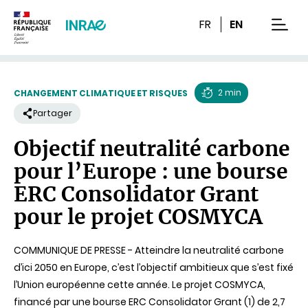
Contenu
Recherche
Navigation
FR
EN
men
2 min
CHANGEMENT CLIMATIQUE ET RISQUES
Temps
Partager
de
Objectif neutralité carbone
lecture
pour l’Europe : une bourse
ERC Consolidator Grant
pour le projet COSMYCA
COMMUNIQUE DE PRESSE - Atteindre la neutralité carbone
d’ici 2050 en Europe, c’est l’objectif ambitieux que s’est fixé
l’Union européenne cette année. Le projet COSMYCA,
financé par une bourse ERC Consolidator Grant (1) de 2,7