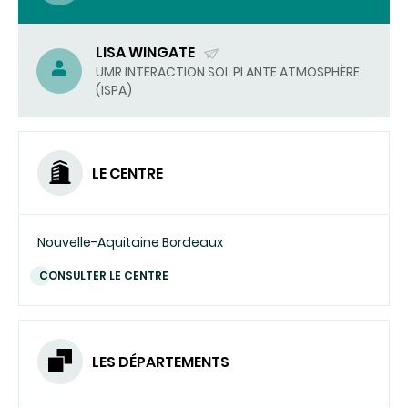
LISA WINGATE
(ENVOYER
UMR INTERACTION SOL PLANTE ATMOSPHÈRE
(ISPA)
UN
COURRIEL)
LE CENTRE
Nouvelle-Aquitaine Bordeaux
CONSULTER LE CENTRE
LES DÉPARTEMENTS