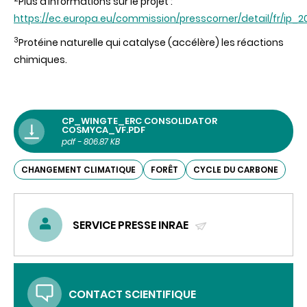
Plus d’informations sur le projet :
https://ec.europa.eu/commission/presscorner/detail/fr/ip_
3
Protéine naturelle qui catalyse (accélère) les réactions
chimiques.
CP_WINGTE_ERC CONSOLIDATOR
COSMYCA_VF.PDF
pdf - 806.87 KB
CHANGEMENT CLIMATIQUE
FORÊT
CYCLE DU CARBONE
SERVICE PRESSE INRAE
(ENVOYER
UN
COURRIEL)
CONTACT SCIENTIFIQUE