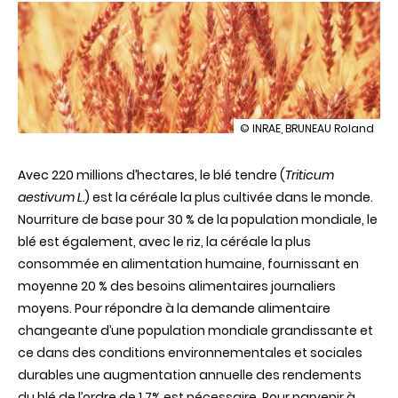
illustration
© INRAE, BRUNEAU Roland
De
nouvelles
Avec 220 millions d’hectares, le blé tendre (
perspectives
Triticum
pour
aestivum L.
) est la céréale la plus cultivée dans le monde.
l’amélioration
Nourriture de base pour 30 % de la population mondiale, le
variétale
du
blé est également, avec le riz, la céréale la plus
blé
consommée en alimentation humaine, fournissant en
et
sa
moyenne 20 % des besoins alimentaires journaliers
culture
moyens. Pour répondre à la demande alimentaire
:
le
changeante d’une population mondiale grandissante et
séquençage
ce dans des conditions environnementales et sociales
du
génome
durables une augmentation annuelle des rendements
du
du blé de l’ordre de 1,7% est nécessaire. Pour parvenir à