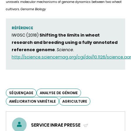
unravels molecular mechanisms of genome dynamics between two wheat
cultivars.
Genome Biology
RÉFÉRENCE
IWGSC (2018)
Shifting the limits in wheat
research and breeding using a fully annotated
reference genome
.
Science
.
http://science.sciencemag.org/cgi/doi/10.1126/science.aar
SÉQUENÇAGE
ANALYSE DE GÉNOME
AMÉLIORATION VARIÉTALE
AGRICULTURE
SERVICE INRAE PRESSE