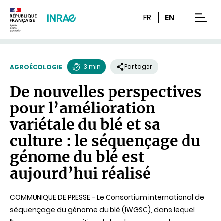
Contenu
Recherche
Navigation
FR
EN
men
3 min
Partager
AGROÉCOLOGIE
Temps
De nouvelles perspectives
de
pour l’amélioration
lecture
variétale du blé et sa
culture : le séquençage du
génome du blé est
aujourd’hui réalisé
COMMUNIQUE DE PRESSE - Le Consortium international de
séquençage du génome du blé (IWGSC), dans lequel