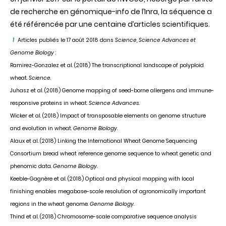
de recherche en génomique-info de l’Inra, la séquence a
été référencée par une centaine d’articles scientifiques.
Articles publiés le 17 août 2018 dans
Science
,
Science Advances et
1
Genome Biology
:
Ramirez-Gonzalez et al. (2018) The transcriptional landscape of polyploid
wheat.
Science
.
Juhasz et al. (2018) Genome mapping of seed-borne allergens and immune-
responsive proteins in wheat.
Science Advances.
Wicker et al. (2018) Impact of transposable elements on genome structure
and evolution in wheat.
Genome Biology
.
Alaux et al. (2018) Linking the International Wheat Genome Sequencing
Consortium bread wheat reference genome sequence to wheat genetic and
phenomic data.
Genome Biology
.
Keeble-Gagnère et al. (2018) Optical and physical mapping with local
finishing enables megabase-scale resolution of agronomically important
regions in the wheat genome.
Genome Biology
.
Thind et al. (2018) Chromosome-scale comparative sequence analysis