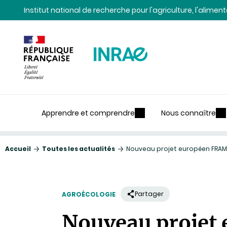
Contenu
Recherche
Navigation
Institut national de recherche pour l'agriculture, l'alime
Apprendre et comprendre
Nous connaître
Accueil
Toutes les actualités
Nouveau projet européen FRAME
Partager
AGROÉCOLOGIE
Nouveau projet