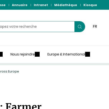
sse
Annuaire
Intranet
Médiathèque
Kiosque
hercher
FR
Lancer
votre
recherche
Nous rejoindre
Europe & International
cross Europe
: Farmer