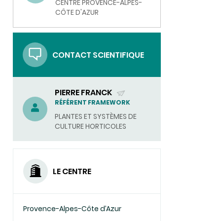
CENTRE PROVENCE-ALPES-
COURRIEL)
CÔTE D'AZUR
CONTACT SCIENTIFIQUE
PIERRE FRANCK
(ENVOYER
RÉFÉRENT FRAMEWORK
UN
PLANTES ET SYSTÈMES DE
COURRIEL)
CULTURE HORTICOLES
LE CENTRE
Provence-Alpes-Côte d’Azur