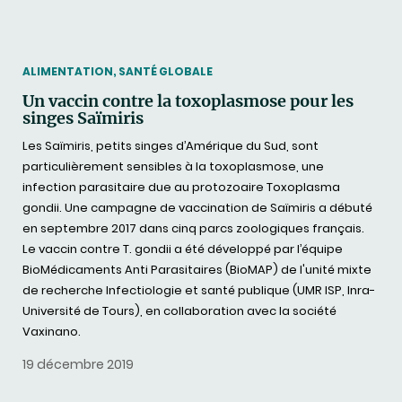
THEMATIC
ALIMENTATION, SANTÉ GLOBALE
Un vaccin contre la toxoplasmose pour les
singes Saïmiris
Les Saïmiris, petits singes d’Amérique du Sud, sont
particulièrement sensibles à la toxoplasmose, une
infection parasitaire due au protozoaire Toxoplasma
gondii. Une campagne de vaccination de Saïmiris a débuté
en septembre 2017 dans cinq parcs zoologiques français.
Le vaccin contre T. gondii a été développé par l’équipe
BioMédicaments Anti Parasitaires (BioMAP) de l'unité mixte
de recherche Infectiologie et santé publique (UMR ISP, Inra-
Université de Tours), en collaboration avec la société
Vaxinano.
19 décembre 2019