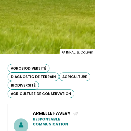
illustration
© INRAE, B. Cauvin
Nouveau
projet
européen
AGROBIODIVERSITÉ
FRAMEwork
DIAGNOSTIC DE TERRAIN
AGRICULTURE
:
Farmer
BIODIVERSITÉ
Clusters
for
AGRICULTURE DE CONSERVATION
Realising
Agrobiodiversity
Management
across
ARMELLE FAVERY
Europe
(ENVOYER
RESPONSABLE
COMMUNICATION
UN