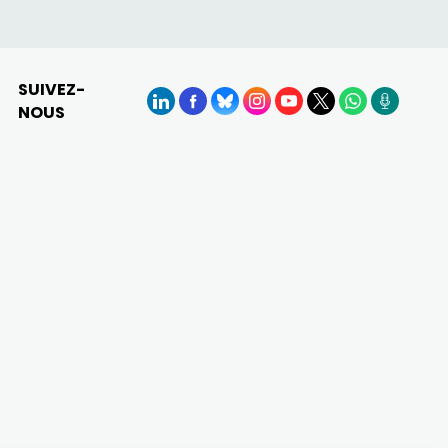
SUIVEZ-
NOUS
LinkedIn
Facebook
BlueSky
Instagram
YouTube
X
WhatsApp
Podcasts