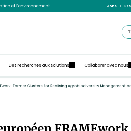
ntation et l'environnement
Jobs
Pre
Rec
Des recherches aux solutions
Collaborer avec nous
work : Farmer Clusters for Realising Agrobiodiversity Management a
 européen FRAMEwork 