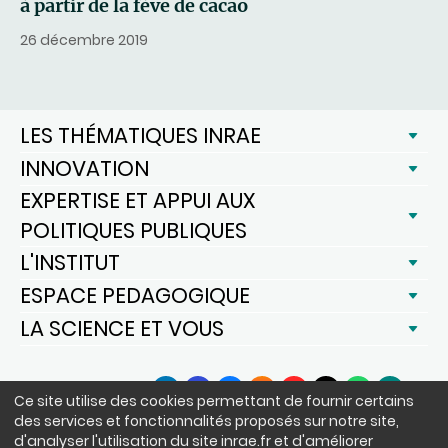
à partir de la fève de cacao
26 décembre 2019
LES THÉMATIQUES INRAE
INNOVATION
EXPERTISE ET APPUI AUX
POLITIQUES PUBLIQUES
L'INSTITUT
ESPACE PEDAGOGIQUE
LA SCIENCE ET VOUS
SUIVEZ-NOUS
Ce site utilise des cookies permettant de fournir certains
LinkedIn
Facebook
BlueSky
Instagram
YouTube
X
WhatsApp
Podcast
des services et fonctionnalités proposés sur notre site,
d'analyser l'utilisation du site inrae.fr et d'améliorer