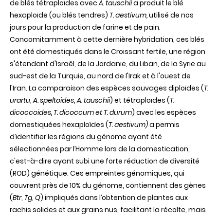
de blés tétraploïdes avec
A. tauschii
a produit le blé
hexaplo
ï
de
(ou blés tendres)
T. aestivum,
utilisé de nos
jours pour la production de farine et de pain.
Concomitamment à cette dernière hybridation, ces blés
ont été domestiqués dans le Croissant fertile, une région
s'étendant d'Israël, de la Jordanie, du Liban, de la Syrie au
sud-est de la Turquie, au nord de l'Irak et à l'ouest de
l'Iran. La comparaison des espèces sauvages diploïdes (
T.
urartu
,
A. speltoides
,
A. tauschii
) et tétraploïdes (
T.
dicoccoides, T. dicoccum et T. durum
) avec les espèces
domestiquées hexaploïdes (
T. aestivum)
a permis
d’identifier les régions du génome ayant été
sélectionnées par l’Homme lors de la domestication,
c'est-à-dire ayant subi une forte réduction de diversité
(ROD) génétique. Ces empreintes génomiques, qui
couvrent près de 10% du génome, contiennent des gènes
(
Btr
,
Tg
,
Q
) impliqués dans l’obtention de plantes aux
rachis solides et aux grains nus, facilitant la récolte, mais