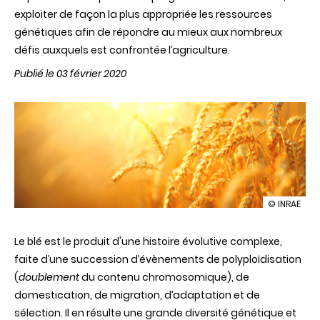
exploiter de façon la plus appropriée les ressources
génétiques afin de répondre au mieux aux nombreux
défis auxquels est confrontée l’agriculture.
Publié le 03 février 2020
illustration
© INRAE
L’origine
des
Le blé est le produit d'une histoire évolutive complexe,
blés
modernes
faite d’une succession d’évènements de polyploïdisation
révélée
(
doublement
du contenu chromosomique)
, de
domestication, de migration, d’adaptation et de
sélection. Il en résulte une grande diversité génétique et