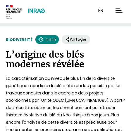
Contenu
Recherche
Navigation
FR
men
4 min
Partager
BIODIVERSITÉ
Temps
L’origine des blés
de
modernes révélée
lecture
La caractérisation au niveau le plus fin de la diversité
génétique mondiale du blé a été rendue possible par les
travaux conduits dans le cadre de deux projets
coordonnés par l’Unité GDEC (UMR UCA-INRAE 1095). A partir
des résultats obtenus, les chercheurs ont pu retracer
l’histoire évolutive du blé du Néolithique à nos jours. Plus
encore, l’analyse de cette diversité est précieuse pour
implémenter les prochains programmes de sélection, et