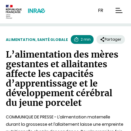
Contenu
Recherche
Navigation
FR
men
2 min
Partager
ALIMENTATION, SANTÉ GLOBALE
Temps
L’alimentation des mères
de
gestantes et allaitantes
lecture
affecte les capacités
d’apprentissage et le
développement cérébral
du jeune porcelet
COMMUNIQUE DE PRESSE - L’alimentation maternelle
durant la grossesse et l’allaitement laisse une empreinte