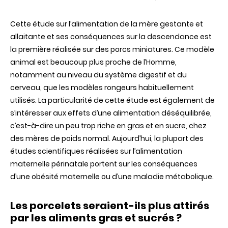
L’alimentation
des
Cette étude sur l’alimentation de la mère gestante et
mères
gestantes
allaitante et ses conséquences sur la descendance est
et
la première réalisée sur des porcs miniatures. Ce modèle
allaitantes
affecte
animal est beaucoup plus proche de l’Homme,
les
notamment au niveau du système digestif et du
capacités
d’apprentissage
cerveau, que les modèles rongeurs habituellement
et
utilisés. La particularité de cette étude est également de
le
développement
s’intéresser aux effets d’une alimentation déséquilibrée,
cérébral
c’est-à-dire un peu trop riche en gras et en sucre, chez
du
jeune
des mères de poids normal. Aujourd’hui, la plupart des
porcelet
études scientifiques réalisées sur l’alimentation
maternelle périnatale portent sur les conséquences
d’une obésité maternelle ou d’une maladie métabolique.
Les porcelets seraient-ils plus attirés
par les aliments gras et sucrés ?