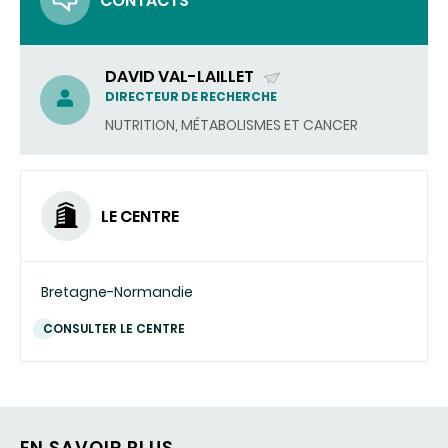
CONTACTS
DAVID VAL-LAILLET
(ENVOYER
DIRECTEUR DE RECHERCHE
UN
NUTRITION, MÉTABOLISMES ET CANCER
COURRIEL)
LE CENTRE
Bretagne-Normandie
CONSULTER LE CENTRE
EN SAVOIR PLUS