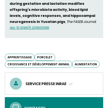
during gestation and lactation modifies
offspring’s microbiota activity, blood lipid
levels, cognitive responses, and hippocampal
neurogenesis in Yucatan pigs
,
The FASEB Journal
.
doi: 10.1096/fj.201601015R
APPRENTISSAGE
PORCELET
CROISSANCE ET DÉVELOPPEMENT ANIMAL
ALIMENTATION
SERVICE PRESSE INRAE
(ENVOYER
UN
COURRIEL)