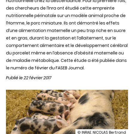
nutritionnelle chez la descendance. Pour la première fois,
des chercheurs de l’Inra ont étudié cette empreinte
nutritionnelle périnatale sur un modèle animal proche de
l’Homme, le porc miniature. Ils ont démontré les effets
d’une alimentation maternelle un peu trop riche en sucre
et en gras, durant la gestation et l’allaitement, sur le
comportement alimentaire et le développement cérébral
du porcelet même en l’absence d’obésité maternelle ou
de maladie métabolique. Cette étude a été publiée dans
le numéro de février du FASEB Journal.
Publié le 22 février 2017
illustration
© INRAE, NICOLAS Bertrand