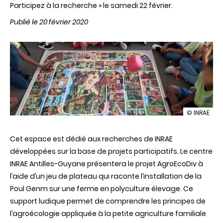
Participez à la recherche » le samedi 22 février.
Publié le 20 février 2020
illustration
© INRAE
INRAE
Antilles-
Cet
espace
est
dédié
aux
recherches
de
INRAE
Guyane
est
développées
sur
la base de
projets
participatifs
. Le centre
présent
INRAE
Antilles-Guyane
présentera
le
projet
AgroEcoDiv
à
au
Salon
l’aide
d’un
jeu
de plateau qui
raconte
l’installation
de la
Internation
Poul
Genm
sur
une
ferme
en
polyculture
élevage
. Ce
de
l’Agricultur
support
ludique
permet
de
comprendre
les
principes
de
2020
l’agroécologie
appliquée
à la petite agriculture
familiale