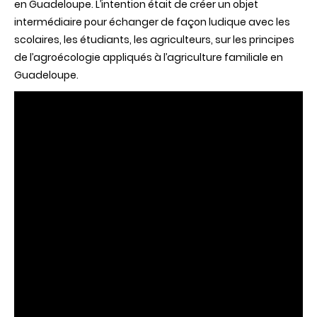
en Guadeloupe.
L’intention
était
de
créer
un objet
intermédiaire
pour
échanger
de
façon
ludique
avec
les
scolaires
, les
étudiants
, les
agriculteurs
,
sur
les
principes
de
l’agroécologie
appliqués
à
l’agriculture
familiale
en
Guadeloupe.