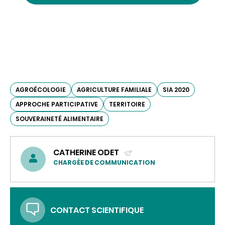
AGROÉCOLOGIE
AGRICULTURE FAMILIALE
SIA 2020
APPROCHE PARTICIPATIVE
TERRITOIRE
SOUVERAINETÉ ALIMENTAIRE
CATHERINE ODET
(ENVOYER
CHARGÉE DE COMMUNICATION
UN
COURRIEL)
CONTACT SCIENTIFIQUE