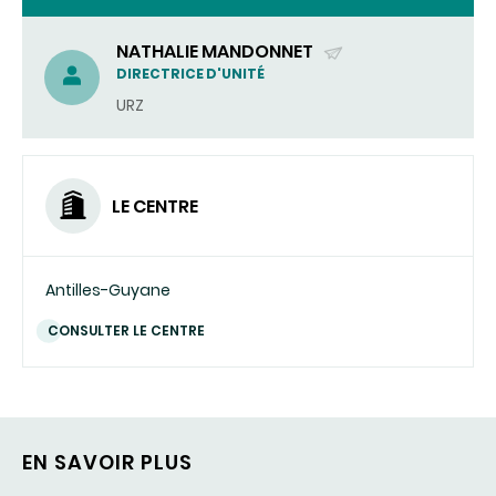
NATHALIE MANDONNET
(ENVOYER
DIRECTRICE D'UNITÉ
UN
URZ
COURRIEL)
LE CENTRE
Antilles-Guyane
CONSULTER LE CENTRE
EN SAVOIR PLUS