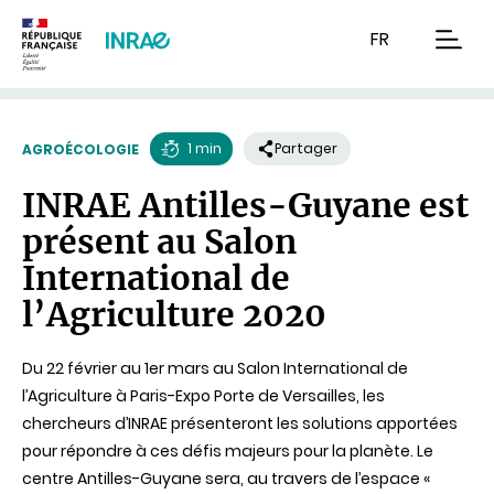
Contenu
Recherche
Navigation
FR
men
1 min
Partager
AGROÉCOLOGIE
Temps
INRAE Antilles-Guyane est
de
présent au Salon
lecture
International de
l’Agriculture 2020
Du 22 février au 1er mars au Salon International de
l’Agriculture à Paris-Expo Porte de Versailles, les
chercheurs d’INRAE présenteront les solutions apportées
pour répondre à ces défis majeurs pour la planète. Le
centre Antilles-Guyane sera, au travers de l’espace «