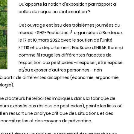
Qu’apporte la notion d’exposition par rapport à
celles de risque ou d’intoxication ?
Cet ouvrage est issu des troisièmes journées du
1
réseau « SHS-Pesticides »
organisées à Bordeaux
le 17 et 18 mars 2022 avec le soutien de l’unité
ETTIS et du département EcoSocio d’INRAE. Il prend
comme fil rouge les différentes facettes de
l’exposition aux pesticides -s’exposer, être exposé
et/ou exposer d’autres personnes – non
 partir de différentes disciplines (économie, ergonomie,
ologie).
ne d’acteurs hétéroclites impliqués dans la fabrique de
rs exposés aux résidus de pesticides), pointe les lieux où
Il en ressort une analyse critique des situations et des
 concomitantes et des moyens de prévention.