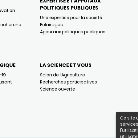
EXPERTISE ET APPUI AUX
POLITIQUES PUBLIQUES
ovation
Une expertise pour la société
 recherche
Eclairages
Appui aux politiques publiques
GIQUE
LA SCIENCE ET VOUS
-19
Salon de l’Agriculture
usant
Recherches participatives
Science ouverte
Ce site 
services
l'utilis
utilisate