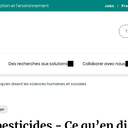
ntation et l'environnement
Jobs
Pre
Rec
Des recherches aux solutions
Collaborer avec nous
 qu’en disent les sciences humaines et sociales
ger
esticides - Ce qu’en di