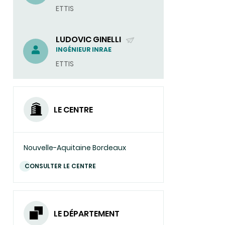
ETTIS
COURRIEL)
LUDOVIC GINELLI
(ENVOYER
INGÉNIEUR INRAE
UN
ETTIS
COURRIEL)
LE CENTRE
Nouvelle-Aquitaine Bordeaux
CONSULTER LE CENTRE
LE DÉPARTEMENT