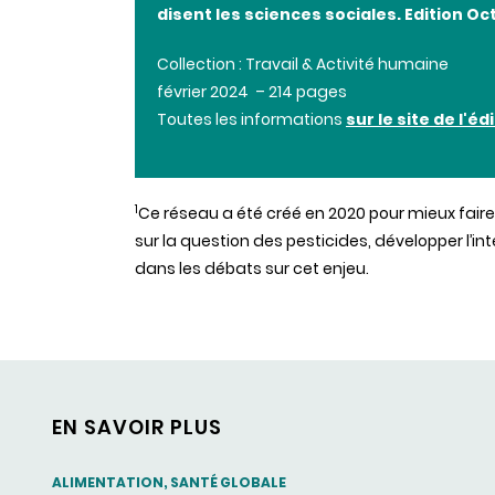
disent les sciences sociales. Edition Oc
Collection : Travail & Activité humaine
février 2024 – 214 pages
Toutes les informations
sur le site de l'éd
1
Ce réseau a été créé en 2020 pour mieux fair
sur la question des pesticides, développer l’int
dans les débats sur cet enjeu.
EN SAVOIR PLUS
THEMATIC
ALIMENTATION, SANTÉ GLOBALE