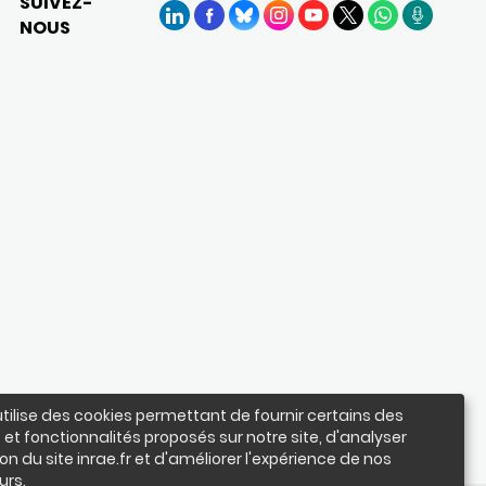
SUIVEZ-
NOUS
LinkedIn
Facebook
BlueSky
Instagram
YouTube
X
WhatsApp
Podcasts
utilise des cookies permettant de fournir certains des
 et fonctionnalités proposés sur notre site, d'analyser
ation du site inrae.fr et d'améliorer l'expérience de nos
urs.