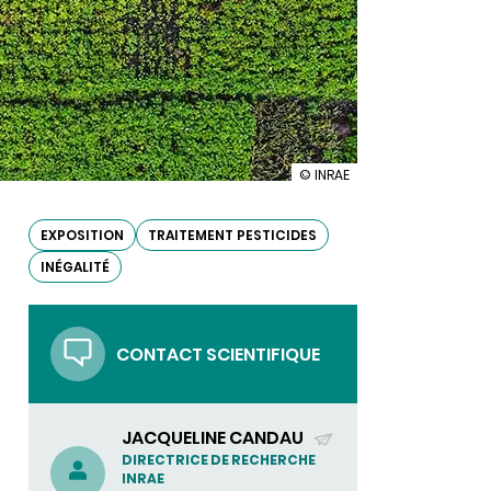
illustration
© INRAE
Exposition
aux
pesticides
EXPOSITION
TRAITEMENT PESTICIDES
-
INÉGALITÉ
Ce
qu’en
disent
les
sciences
CONTACT SCIENTIFIQUE
humaines
et
sociales
JACQUELINE CANDAU
(ENVOYER
DIRECTRICE DE RECHERCHE
INRAE
UN