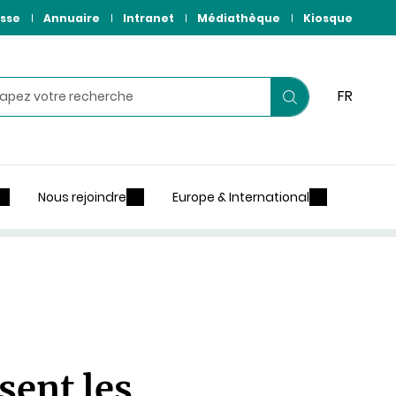
sse
Annuaire
Intranet
Médiathèque
Kiosque
hercher
FR
Lancer
votre
recherche
Nous rejoindre
Europe & International
sent les