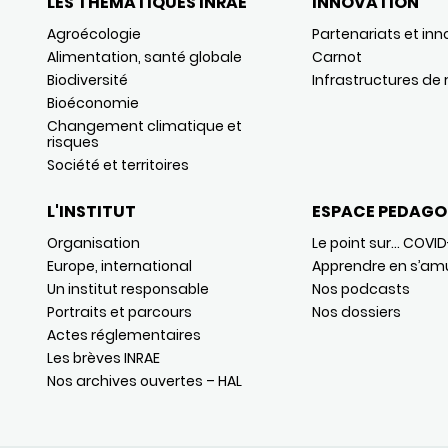
LES THÉMATIQUES INRAE
INNOVATION
Agroécologie
Partenariats et inn
Alimentation, santé globale
Carnot
Biodiversité
Infrastructures de
Bioéconomie
Changement climatique et
risques
Société et territoires
L'INSTITUT
ESPACE PEDAGO
Organisation
Le point sur… COVID
Europe, international
Apprendre en s’am
Un institut responsable
Nos podcasts
Portraits et parcours
Nos dossiers
Actes réglementaires
Les brèves INRAE
Nos archives ouvertes – HAL