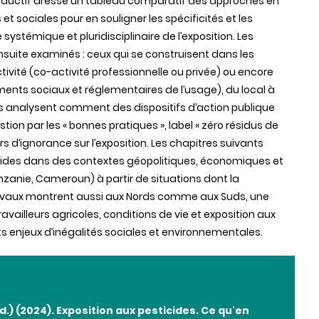
 introductif dresse un tableau comparatif des approches en
t sociales pour en souligner les spécificités et les
stémique et pluridisciplinaire de l’exposition. Les
nsuite examinés : ceux qui se construisent dans les
’activité (co-activité professionnelle ou privée) ou encore
ents sociaux et réglementaires de l’usage), du local à
ions analysent comment des dispositifs d’action publique
ion par les « bonnes pratiques », label « zéro résidus de
 d’ignorance sur l’exposition. Les chapitres suivants
ticides dans des contextes géopolitiques, économiques et
anzanie, Cameroun) à partir de situations dont la
avaux montrent aussi aux Nords comme aux Suds, une
availleurs agricoles, conditions de vie et exposition aux
ts enjeux d’inégalités sociales et environnementales.
ord.) (2024). Exposition aux pesticides. Ce qu'en