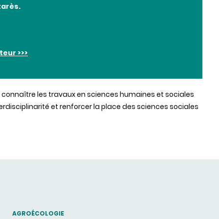
tarès.
iteur >>>
e connaître les travaux en sciences humaines et sociales
erdisciplinarité et renforcer la place des sciences sociales
THEMATIC
AGROÉCOLOGIE