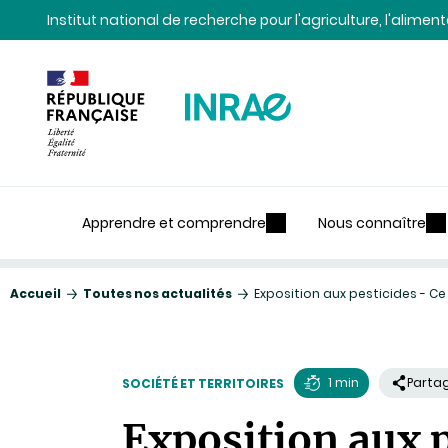
Contenu
Recherche
Navigation
Institut national de recherche pour l'agriculture, l'alime
Apprendre et comprendre
Nous connaître
Accueil
Toutes nos actualités
Exposition aux pesticides - Ce
1 min
Parta
SOCIÉTÉ ET TERRITOIRES
Temps
Exposition aux p
de