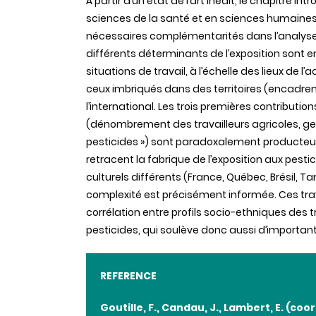
À partir d’un état de l’art inédit, le chapitre
sciences de la santé et en sciences humaines e
nécessaires complémentarités dans l’analyse sy
différents déterminants de l’exposition sont e
situations de travail, à l’échelle des lieux de l
ceux imbriqués dans des territoires (encadrem
l’international. Les trois premières contribut
(dénombrement des travailleurs agricoles, gest
pesticides ») sont paradoxalement producteurs
retracent la fabrique de l’exposition aux pes
culturels différents (France, Québec, Brésil, T
complexité est précisément informée. Ces tr
corrélation entre profils socio-ethniques des tr
pesticides, qui soulève donc aussi d’importan
REFERENCE
Goutille, F., Candau, J., Lambert, E. (co