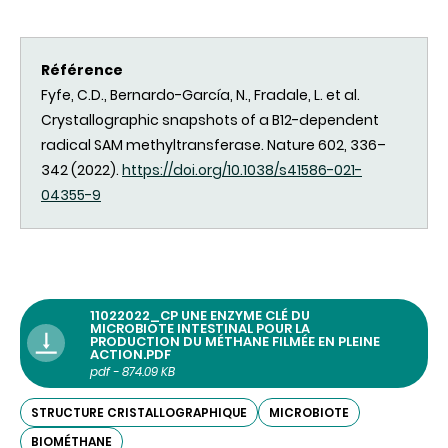
Référence
Fyfe, C.D., Bernardo-García, N., Fradale, L. et al.
Crystallographic snapshots of a B12-dependent
radical SAM methyltransferase. Nature 602, 336–
342 (2022).
https://doi.org/10.1038/s41586-021-
04355-9
11022022_CP UNE ENZYME CLÉ DU
MICROBIOTE INTESTINAL POUR LA
PRODUCTION DU MÉTHANE FILMÉE EN PLEINE
ACTION.PDF
pdf - 874.09 KB
STRUCTURE CRISTALLOGRAPHIQUE
MICROBIOTE
BIOMÉTHANE