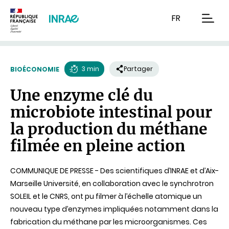
Contenu
Recherche
Navigation
FR
men
3 min
Partager
BIOÉCONOMIE
Temps
Une enzyme clé du
de
microbiote intestinal pour
lecture
la production du méthane
filmée en pleine action
COMMUNIQUE DE PRESSE - Des scientifiques d’INRAE et d’Aix-
Marseille Université, en collaboration avec le synchrotron
SOLEIL et le CNRS, ont pu filmer à l’échelle atomique un
nouveau type d’enzymes impliquées notamment dans la
fabrication du méthane par les microorganismes. Ces