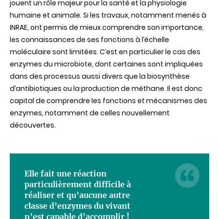
jouent un rôle majeur pour la santé et la physiologie
intestinal
pour
humaine et animale. Si les travaux, notamment menés à
la
INRAE, ont permis de mieux comprendre son importance,
production
du
les connaissances de ses fonctions à l’échelle
méthane
moléculaire sont limitées. C’est en particulier le cas des
filmée
en
enzymes du microbiote, dont certaines sont impliquées
pleine
dans des processus aussi divers que la biosynthèse
action
d’antibiotiques ou la production de méthane. Il est donc
capital de comprendre les fonctions et mécanismes des
enzymes, notamment de celles nouvellement
découvertes.
Elle fait une réaction
particulièrement difficile à
réaliser et qu’aucune autre
classe d’enzymes du vivant
n’est capable d’accomplir !