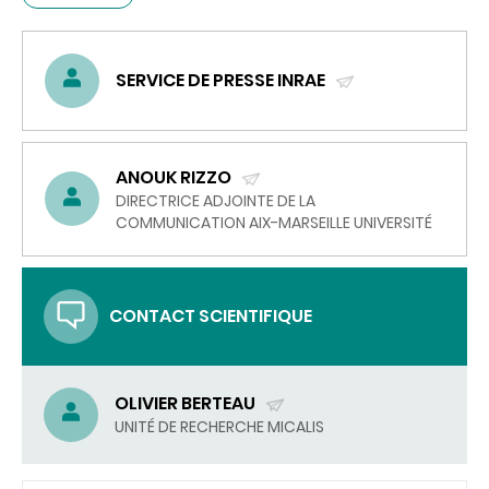
SERVICE DE PRESSE INRAE
(ENVOYER
UN
COURRIEL)
ANOUK RIZZO
(ENVOYER
DIRECTRICE ADJOINTE DE LA
COMMUNICATION AIX-MARSEILLE UNIVERSITÉ
UN
COURRIEL)
CONTACT SCIENTIFIQUE
OLIVIER BERTEAU
(ENVOYER
UNITÉ DE RECHERCHE MICALIS
UN
COURRIEL)