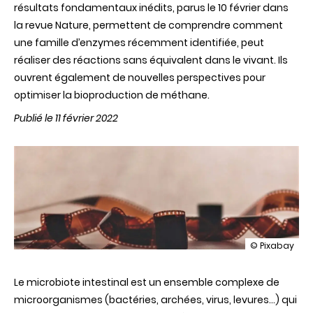
résultats fondamentaux inédits, parus le 10 février dans
la revue Nature, permettent de comprendre comment
une famille d’enzymes récemment identifiée, peut
réaliser des réactions sans équivalent dans le vivant. Ils
ouvrent également de nouvelles perspectives pour
optimiser la bioproduction de méthane.
Publié le 11 février 2022
illustration
© Pixabay
Une
enzyme
Le microbiote intestinal est un ensemble complexe de
clé
du
microorganismes (bactéries, archées, virus, levures…) qui
microbiote