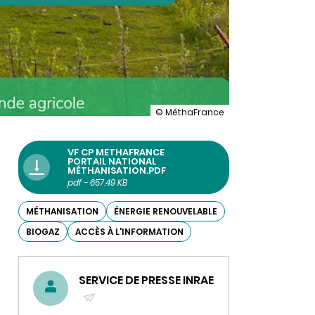
illustration
© MéthaFrance
MéthaFrance,
le
nouveau
VF CP METHAFRANCE
site
PORTAIL NATIONAL
MÉTHANISATION.PDF
pour
pdf - 657.49 KB
tout
savoir
sur
MÉTHANISATION
ÉNERGIE RENOUVELABLE
la
BIOGAZ
ACCÈS À L'INFORMATION
méthanisation,
est
en
ligne
SERVICE DE PRESSE INRAE
!
(ENVOYER