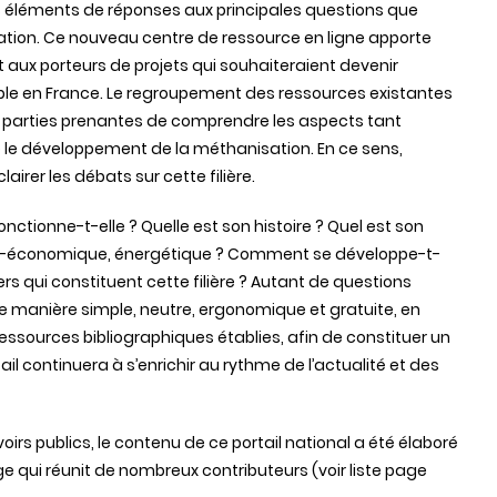
 éléments de réponses aux principales questions que
ation. Ce nouveau centre de ressource en ligne apporte
t aux porteurs de projets qui souhaiteraient devenir
e en France. Le regroupement des ressources existantes
 parties prenantes de comprendre les aspects tant
ue le développement de la méthanisation. En ce sens,
irer les débats sur cette filière.
tionne-t-elle ? Quelle est son histoire ? Quel est son
o-économique, énergétique ? Comment se développe-t-
ers qui constituent cette filière ? Autant de questions
 manière simple, neutre, ergonomique et gratuite, en
ssources bibliographiques établies, afin de constituer un
ail continuera à s’enrichir au rythme de l’actualité et des
irs publics, le contenu de ce portail national a été élaboré
e qui réunit de nombreux contributeurs (voir liste page