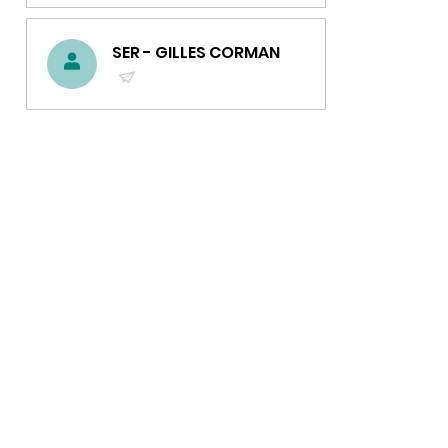
UN
COURRIEL)
SER - GILLES CORMAN
(ENVOYER
UN
COURRIEL)