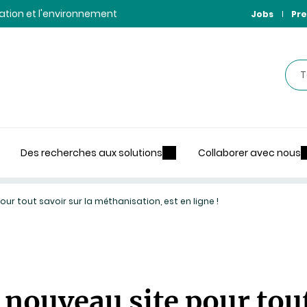
ntation et l'environnement
Jobs
Pre
Rec
Des recherches aux solutions
Collaborer avec nous
ur tout savoir sur la méthanisation, est en ligne !
nouveau site pour tout