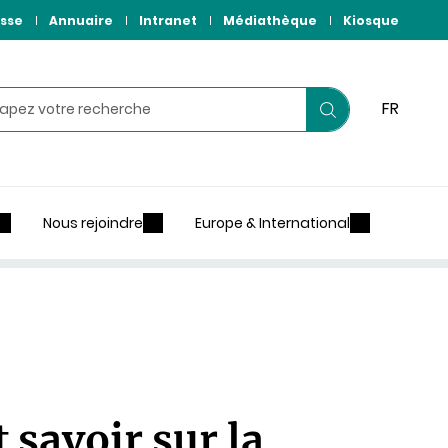
sse
Annuaire
Intranet
Médiathèque
Kiosque
hercher
FR
Lancer
votre
recherche
Nous rejoindre
Europe & International
 savoir sur la