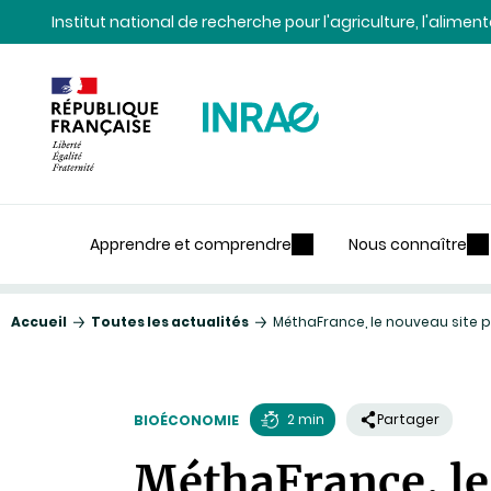
Contenu
Recherche
Navigation
Institut national de recherche pour l'agriculture, l'alime
Apprendre et comprendre
Nous connaître
Accueil
Toutes les actualités
MéthaFrance, le nouveau site po
2 min
Partager
BIOÉCONOMIE
Temps
MéthaFrance, le 
de