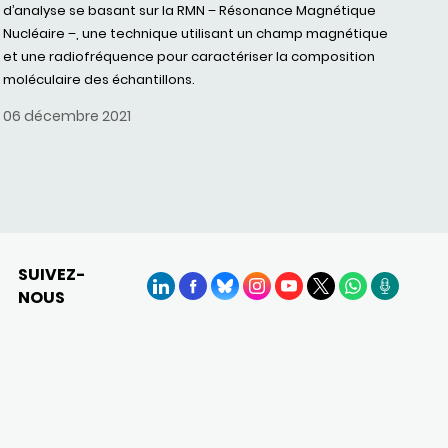
d’analyse se basant sur la RMN – Résonance Magnétique
Nucléaire –, une technique utilisant un champ magnétique
et une radiofréquence pour caractériser la composition
moléculaire des échantillons.
06 décembre 2021
SUIVEZ-
NOUS
LinkedIn
Facebook
BlueSky
Instagram
YouTube
X
WhatsApp
Podcasts