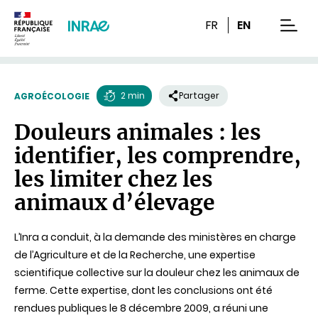
Contenu
Recherche
Navigation
FR
EN
men
2 min
Partager
AGROÉCOLOGIE
Temps
Douleurs animales : les
de
identifier, les comprendre,
lecture
les limiter chez les
animaux d’élevage
L’Inra a conduit, à la demande des ministères en charge
de l’Agriculture et de la Recherche, une expertise
scientifique collective sur la douleur chez les animaux de
ferme. Cette expertise, dont les conclusions ont été
rendues publiques le 8 décembre 2009, a réuni une