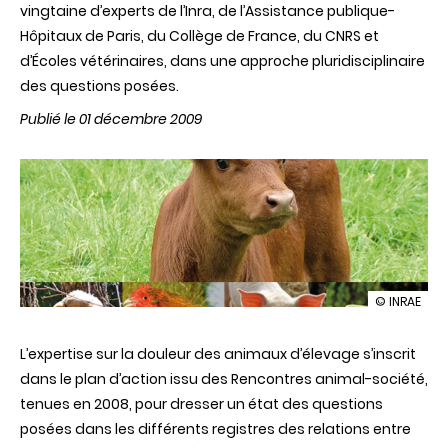
vingtaine d’experts de l’Inra, de l’Assistance publique-
Hôpitaux de Paris, du Collège de France, du CNRS et
d’Écoles vétérinaires, dans une approche pluridisciplinaire
des questions posées.
Publié le 01 décembre 2009
illustration
© INRAE
Douleurs
animales
L’expertise sur la douleur des animaux d’élevage s’inscrit
:
les
dans le plan d’action issu des Rencontres animal-société,
identifier,
tenues en 2008, pour dresser un état des questions
les
comprendr
posées dans les différents registres des relations entre
les