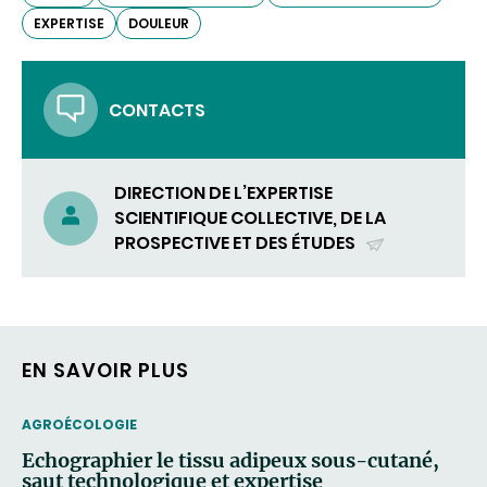
EXPERTISE
DOULEUR
CONTACTS
DIRECTION DE L’EXPERTISE
SCIENTIFIQUE COLLECTIVE, DE LA
PROSPECTIVE ET DES ÉTUDES
(ENVOYER
UN
COURRIEL)
EN SAVOIR PLUS
THEMATIC
AGROÉCOLOGIE
Echographier le tissu adipeux sous-cutané,
saut technologique et expertise