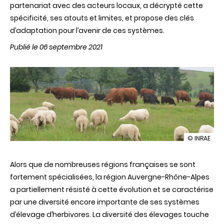
partenariat avec des acteurs locaux, a décrypté cette
spécificité, ses atouts et limites, et propose des clés
d’adaptation pour l’avenir de ces systèmes.
Publié le 06 septembre 2021
illustration
© INRAE
La
diversité
Alors que de nombreuses régions françaises se sont
des
exploitatio
fortement spécialisées, la région Auvergne-Rhône-Alpes
d’herbivor
a partiellement résisté à cette évolution et se caractérise
:
une
par une diversité encore importante de ses systèmes
opportunit
d’élevage d’herbivores. La diversité des élevages touche
pour
l’élevage