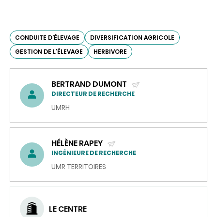
CONDUITE D'ÉLEVAGE
DIVERSIFICATION AGRICOLE
GESTION DE L'ÉLEVAGE
HERBIVORE
BERTRAND DUMONT
(ENVOYER
DIRECTEUR DE RECHERCHE
UN
UMRH
COURRIEL)
HÉLÈNE RAPEY
(ENVOYER
INGÉNIEURE DE RECHERCHE
UN
UMR TERRITOIRES
COURRIEL)
LE CENTRE