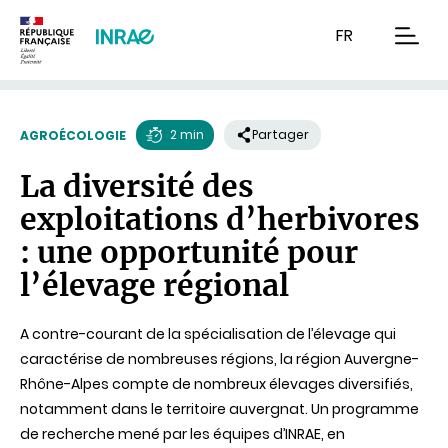
Contenu
Recherche
Navigation
FR
men
2 min
Partager
AGROÉCOLOGIE
Temps
La diversité des
de
exploitations d’herbivores
lecture
: une opportunité pour
l’élevage régional
A contre-courant de la spécialisation de l’élevage qui
caractérise de nombreuses régions, la région Auvergne-
Rhône-Alpes compte de nombreux élevages diversifiés,
notamment dans le territoire auvergnat. Un programme
de recherche mené par les équipes d’INRAE, en