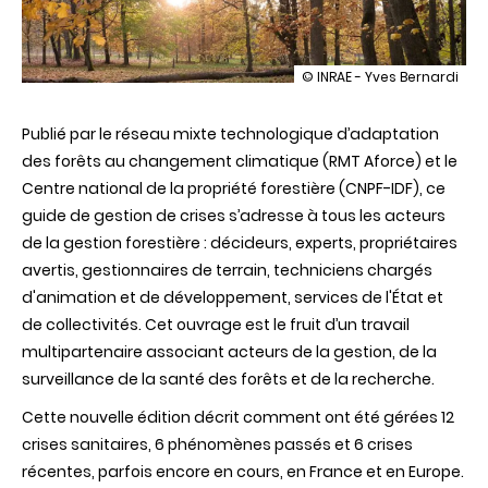
illustration
© INRAE - Yves Bernardi
Crises
sanitaires
Publié par le réseau mixte technologique d’adaptation
en
forêt
des
forêts a
u changement climatique
(
RMT Aforce
)
et le
:
Centre national de la propriété forestière (CNPF-IDF), ce
parution
d’un
guide de gestion de crises s’adresse à tous les acteurs
nouveau
de la gestion forestière : décideurs, experts, propriétaires
guide
de
avertis, gestionnaires de terrain, techniciens chargés
gestion
d'animation et de développement, services de l'État et
de collectivités. Cet ouvrage est le fruit d’un travail
multipartenaire associant acteurs de la gestion, de la
surveillance de la santé des forêts et de la recherche.
Cette nouvelle édition décrit comment ont été gérées 12
crises sanitaires, 6 phénomènes passés et 6 crises
récentes, parfois encore en cours, en France et en Europe.