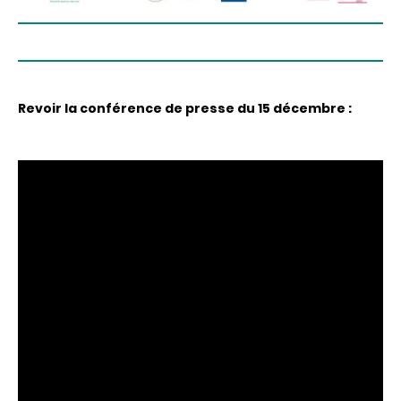
Le guide peut être commandé sur
www.foretpriveefrancaise.com
(12 €TTC hors frais
Revoir la conférence de presse du 15 décembre :
de port). Il peut être consulté en ligne jusqu’au
18/12/2020 en envoyant une demande par email à
marion.sentis@cnpf.fr