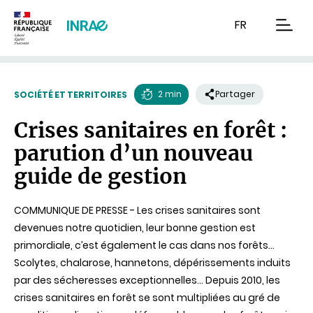
Contenu
Recherche
Navigation
FR
men
2 min
Partager
SOCIÉTÉ ET TERRITOIRES
Temps
Crises sanitaires en forêt :
de
parution d’un nouveau
lecture
guide de gestion
COMMUNIQUE DE PRESSE - Les crises sanitaires sont
devenues notre quotidien, leur bonne gestion est
primordiale, c’est également le cas dans nos forêts…
Scolytes, chalarose, hannetons, dépérissements induits
par des sécheresses exceptionnelles… Depuis 2010, les
crises sanitaires en forêt se sont multipliées au gré de