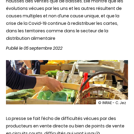
hausses des ventes que de baisses. Elle montre que les
évolutions vécues par les uns et les autres résultent de
causes multiples et non d’une cause unique, et que la
crise de la Covid-19 continue à redistribuer les cartes,
dans les territoires comme dans le secteur de la
distribution alimentaire
Publié le 05 septembre 2022
illustration
© INRAE - C. Jez
Circuits
courts
La presse se fait l’écho de difficultés vécues par des
:
des
producteurs en vente directe ou bien de points de vente
déceptions
en circuits courts, difficultés qui vont jusqu’à
mais