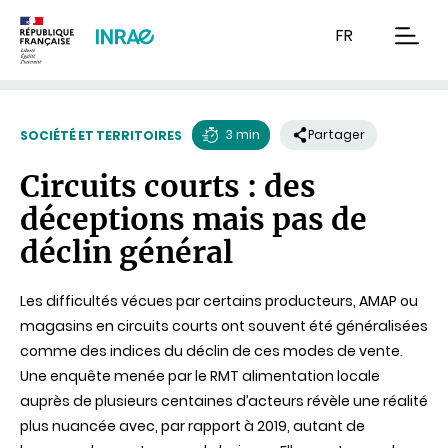
Contenu
Recherche
Navigation
FR
men
3 min
Partager
SOCIÉTÉ ET TERRITOIRES
Temps
Circuits courts : des
de
déceptions mais pas de
lecture
déclin général
Les difficultés vécues par certains producteurs, AMAP ou
magasins en circuits courts ont souvent été généralisées
comme des indices du déclin de ces modes de vente.
Une enquête menée par le RMT alimentation locale
auprès de plusieurs centaines d’acteurs révèle une réalité
plus nuancée avec, par rapport à 2019, autant de