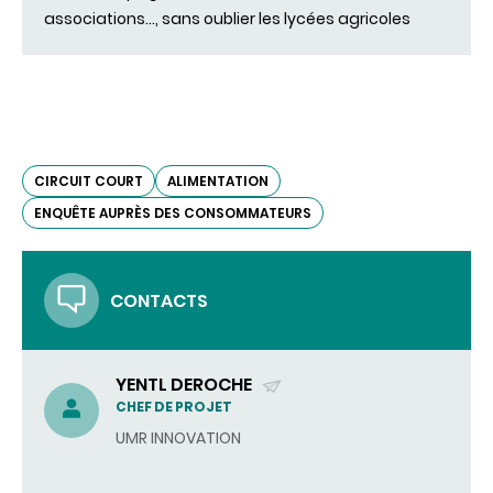
associations..., sans oublier les lycées agricoles
CIRCUIT COURT
ALIMENTATION
ENQUÊTE AUPRÈS DES CONSOMMATEURS
CONTACTS
YENTL DEROCHE
(ENVOYER
CHEF DE PROJET
UN
UMR INNOVATION
COURRIEL)