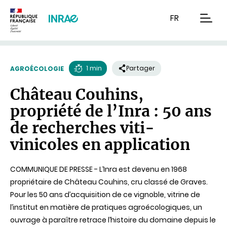
Contenu
Recherche
Navigation
FR
men
1 min
Partager
AGROÉCOLOGIE
Temps
Château Couhins,
de
propriété de l’Inra : 50 ans
lecture
de recherches viti-
vinicoles en application
COMMUNIQUE DE PRESSE - L’Inra est devenu en 1968
propriétaire de Château Couhins, cru classé de Graves.
Pour les 50 ans d’acquisition de ce vignoble, vitrine de
l’institut en matière de pratiques agroécologiques, un
ouvrage à paraître retrace l’histoire du domaine depuis le