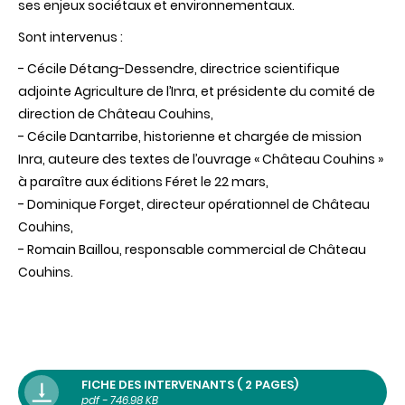
ses enjeux sociétaux et environnementaux.
vinicoles
en
Sont intervenus :
application
- Cécile Détang-Dessendre, directrice scientifique
adjointe Agriculture de l’Inra, et présidente du comité de
direction de Château Couhins,
- Cécile Dantarribe, historienne et chargée de mission
Inra, auteure des textes de l’ouvrage « Château Couhins »
à paraître aux éditions Féret le 22 mars,
- Dominique Forget, directeur opérationnel de Château
Couhins,
- Romain Baillou, responsable commercial de Château
Couhins.
FICHE DES INTERVENANTS ( 2 PAGES)
pdf - 746.98 KB