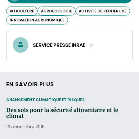
VITICULTURE
AGROÉCOLOGIE
ACTIVITÉ DE RECHERCHE
INNOVATION AGRONOMIQUE
SERVICE PRESSE INRAE
(ENVOYER
UN
COURRIEL)
EN SAVOIR PLUS
THEMATIC
CHANGEMENT CLIMATIQUE ET RISQUES
Des sols pour la sécurité alimentaire et le
climat
13 décembre 2019