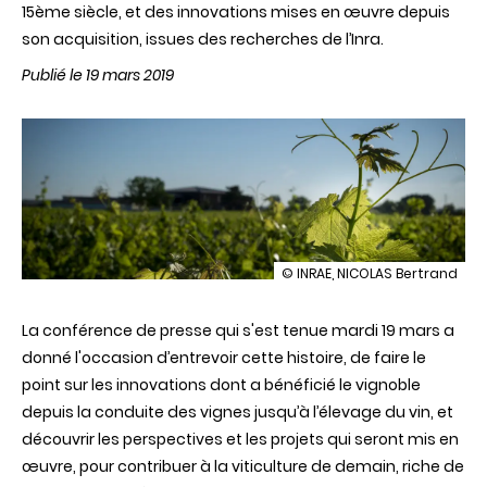
15ème siècle, et des innovations mises en œuvre depuis
son acquisition, issues des recherches de l’Inra.
Publié le 19 mars 2019
illustration
© INRAE, NICOLAS Bertrand
Château
Couhins,
La conférence de presse qui s'est tenue mardi 19 mars a
propriété
de
donné l'occasion d’entrevoir cette histoire, de faire le
l’Inra
point sur les innovations dont a bénéficié le vignoble
:
50
depuis la conduite des vignes jusqu’à l’élevage du vin, et
ans
découvrir les perspectives et les projets qui seront mis en
de
recherches
œuvre, pour contribuer à la viticulture de demain, riche de
viti-