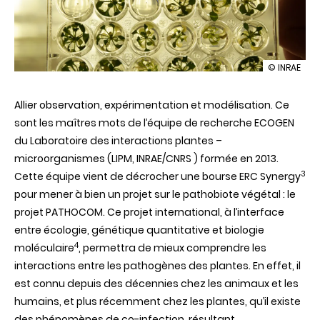
illustration
© INRAE
Une
bourse
Allier observation, expérimentation et modélisation. Ce
ERC
Synergy
sont les maîtres mots de l’équipe de recherche ECOGEN
pour
du Laboratoire des interactions plantes –
comprend
les
microorganismes (LIPM, INRAE/CNRS ) formée en 2013.
communau
3
Cette équipe vient de décrocher une bourse ERC Synergy
phytopath
:
pour mener à bien un projet sur le pathobiote végétal : le
une
projet PATHOCOM. Ce projet international, à l’interface
piste
pour
entre écologie, génétique quantitative et biologie
l’agricultur
4
moléculaire
, permettra de mieux comprendre les
personnali
interactions entre les pathogènes des plantes. En effet, il
est connu depuis des décennies chez les animaux et les
humains, et plus récemment chez les plantes, qu’il existe
des phénomènes de co-infection, résultant