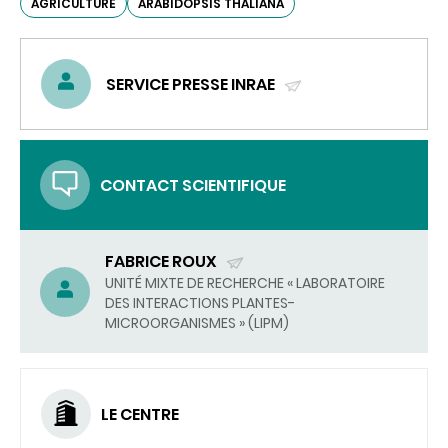
AGRICULTURE
ARABIDOPSIS THALIANA
SERVICE PRESSE INRAE
(ENVOYER
UN
COURRIEL)
CONTACT SCIENTIFIQUE
FABRICE ROUX
(ENVOYER
UNITÉ MIXTE DE RECHERCHE « LABORATOIRE
DES INTERACTIONS PLANTES-
UN
MICROORGANISMES » (LIPM)
COURRIEL)
LE CENTRE