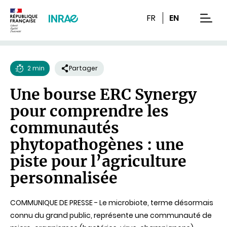
Contenu
Recherche
Navigation
FR
EN
men
2 min
Partager
Temps
Une bourse ERC Synergy
de
pour comprendre les
lecture
communautés
phytopathogènes : une
piste pour l’agriculture
personnalisée
COMMUNIQUE DE PRESSE - Le microbiote, terme désormais
connu du grand public, représente une communauté de