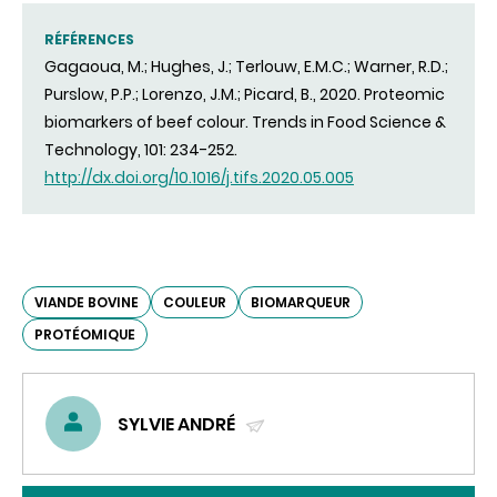
RÉFÉRENCES
Gagaoua, M.; Hughes, J.; Terlouw, E.M.C.; Warner, R.D.;
Purslow, P.P.; Lorenzo, J.M.; Picard, B., 2020. Proteomic
biomarkers of beef colour. Trends in Food Science &
Technology, 101: 234-252.
http://dx.doi.org/10.1016/j.tifs.2020.05.005
VIANDE BOVINE
COULEUR
BIOMARQUEUR
PROTÉOMIQUE
SYLVIE ANDRÉ
(ENVOYER
UN