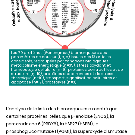
Les 79 protéines (Genenames) biomarqueurs des
paramètres de couleur (l, a, b) issues des 13 articles
considérés, regroupées par fonctions biologiques :
métabolisme énergétique (n=35), stress oxydant et
homéostasie cellulaire (n=9), protéines contractiles et de
structure (n=10), protéines chaperonnes et de stress
thermique (n=10), transport, signalisation cellulaires et
apoptose (n=12), protéolyse (n=3)
L'analyse de la liste des biomarqueurs a montré que
certaines protéines, telles que β-enolase (ENO3), la
peroxiredoxine 6 (PRDX6), la HSP27 (HSPB1), la
phosphoglucomutase 1 (PGM1), la superoxyde dismutase