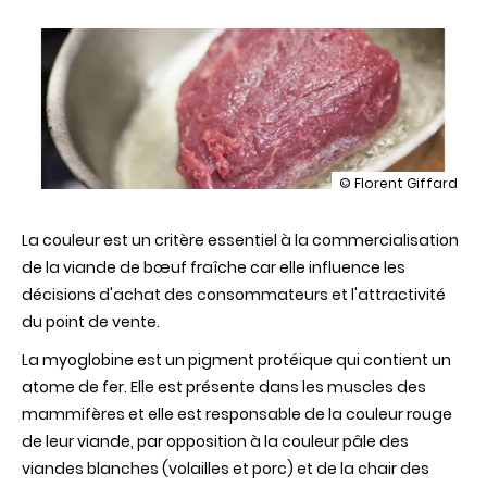
illustration
© Florent Giffard
Des
biomarqueurs
La couleur est un critère essentiel à la commercialisation
de
la
de la viande de bœuf fraîche car elle influence les
couleur
décisions d'achat des consommateurs et l'attractivité
de
la
du point de vente.
viande
bovine
La myoglobine est un pigment protéique qui contient un
mis
atome de fer. Elle est présente dans les muscles des
en
évidence
mammifères et elle est responsable de la couleur rouge
de leur viande, par opposition à la couleur pâle des
viandes blanches (volailles et porc) et de la chair des