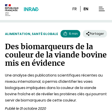
Contenu
Recherche
Navigation
FR
EN
men
6 min
Partager
ALIMENTATION, SANTÉ GLOBALE
Temps
Des biomarqueurs de la
de
couleur de la viande bovine
lecture
mis en évidence
Une analyse des publications scientifiques récentes au
niveau international, a permis d’identifier les voies
biologiques impliquées dans la couleur de la viande
bovine fraîche et de révéler les protéines clés qui pourront
servir de biomarqueurs de cette couleur.
Publié le 01 octobre 2020