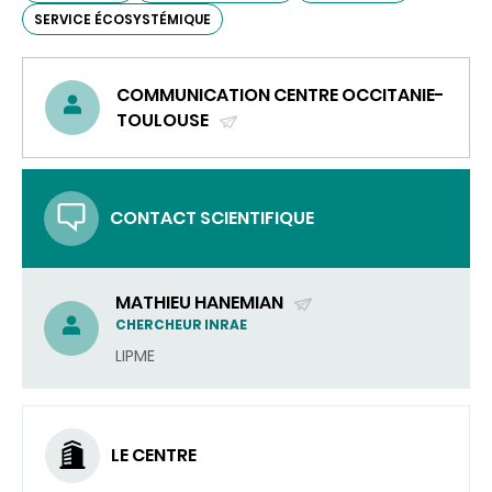
SERVICE ÉCOSYSTÉMIQUE
COMMUNICATION CENTRE OCCITANIE-
TOULOUSE
(ENVOYER
UN
COURRIEL)
CONTACT SCIENTIFIQUE
MATHIEU HANEMIAN
(ENVOYER
CHERCHEUR INRAE
UN
LIPME
COURRIEL)
LE CENTRE