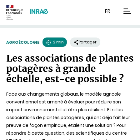
Contenu
Recherche
Navigation
FR
men
2 min
Partager
AGROÉCOLOGIE
Temps
Les associations de plantes
de
potagères à grande
lecture
échelle, est-ce possible ?
Face aux changements globaux, le modèle agricole
conventionnel est amené à évoluer pour réduire son
impact environnemental et être plus résilient. Et si les
associations de plantes potagères, qui ont déjà fait leur
preuve de façon empirique, étaient une solution ? Pour
répondre à cette question, des scientifiques du centre