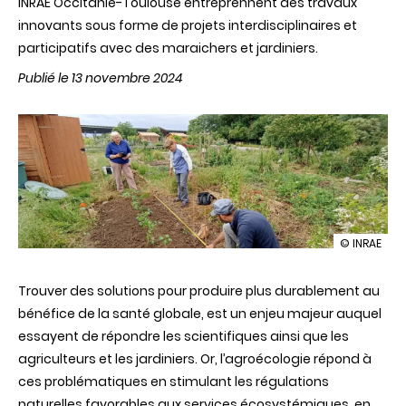
INRAE Occitanie-Toulouse entreprennent des travaux
innovants sous forme de projets interdisciplinaires et
participatifs avec des maraichers et jardiniers.
Publié le 13 novembre 2024
illustration
© INRAE
Les
associatio
Trouver des solutions pour produire plus durablement au
de
plantes
bénéfice de la santé globale, est un enjeu majeur auquel
potagères
essayent de répondre les scientifiques ainsi que les
à
grande
agriculteurs et les jardiniers. Or, l’agroécologie répond à
échelle,
ces problématiques en stimulant les régulations
est-
ce
naturelles favorables aux services écosystémiques, en