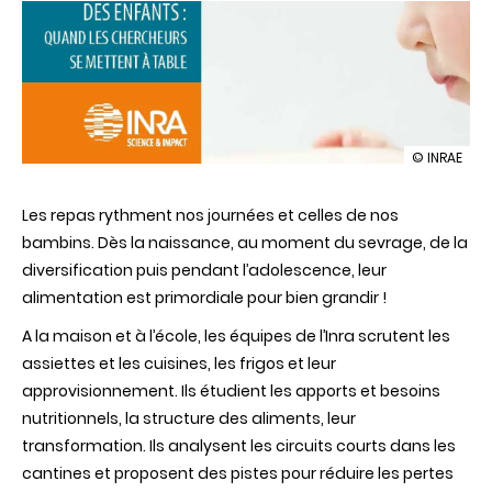
illustration
© INRAE
Alimentati
des
Les repas rythment nos journées et celles de nos
enfants
:
bambins. Dès la naissance, au moment du sevrage, de la
quand
diversification puis pendant l’adolescence, leur
les
chercheurs
alimentation est primordiale pour bien grandir !
se
mettent
A la maison et à l’école, les équipes de l’Inra scrutent les
à
assiettes et les cuisines, les frigos et leur
table
approvisionnement. Ils étudient les apports et besoins
nutritionnels, la structure des aliments, leur
transformation. Ils analysent les circuits courts dans les
cantines et proposent des pistes pour réduire les pertes