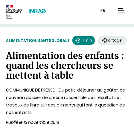
Contenu
Recherche
Navigation
FR
men
1 min
Partager
ALIMENTATION, SANTÉ GLOBALE
Temps
Alimentation des enfants :
de
quand les chercheurs se
lecture
mettent à table
COMMUNIQUE DE PRESSE - Du petit-déjeuner au goûter, ce
nouveau dossier de presse rassemble des résultats et
travaux de l’Inra sur ces aliments qui font le quotidien de
nos enfants.
Publié le 13 novembre 2018