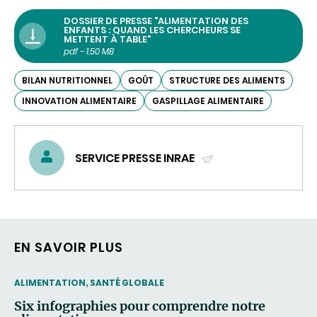
DOSSIER DE PRESSE "ALIMENTATION DES
ENFANTS : QUAND LES CHERCHEURS SE
METTENT À TABLE"
pdf - 1.50 MB
BILAN NUTRITIONNEL
GOÛT
STRUCTURE DES ALIMENTS
INNOVATION ALIMENTAIRE
GASPILLAGE ALIMENTAIRE
SERVICE PRESSE INRAE
(ENVOYER
UN
COURRIEL)
EN SAVOIR PLUS
THEMATIC
ALIMENTATION, SANTÉ GLOBALE
Six infographies pour comprendre notre