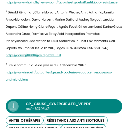
https://www.who.int/fr/news-room/fact-sheets/detail/antibiotic-resistance
2
Gérald Kénanian, Claire Morvan, Antonin Weckel, Amit Pathania, Jamila
Anba-Mondoloni, David Halpern, Marine Gaillard, Audrey Solgadi, Laetitia
Dupont, Céline Henry, Claire Poyart, Agnès Fouet, Gilles Lamberet, Karine Gloux,
Alexandra Gruss, Permissive Fatty Acid Incorporation Promotes
Staphylococcal Adaptation to FASII Antibiotics in Host Environments, Cell
Reports, Volume 29, Issue 12, 2019, Pages 3974-3982.e4, ISSN 2211-1247,
https://doi.org/10.1016/j.celrep.2019.11.071
.
3
Lire le communiqué de presse du 17 décembre 2019 :
https://www.inrae.fr/actualites/quand-bacteries-sadaptent-nouveaux-
antimicrobiens
CP_GRUSS_SYNERGIE ATB_VF.PDF
pdf - 1,011.06 KB
ANTIBIOTHÉRAPIE
RÉSISTANCE AUX ANTIBIOTIQUES