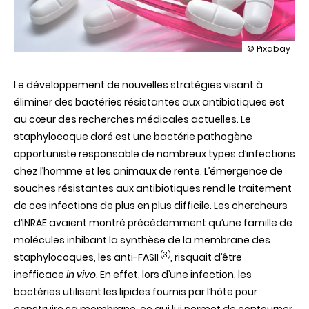
illustration
© Pixabay
Additionner
les
Le développement de nouvelles stratégies visant à
forces
contre
éliminer des bactéries résistantes aux antibiotiques est
le
au cœur des recherches médicales actuelles. Le
staphylocoq
doré
staphylocoque doré est une bactérie pathogène
opportuniste responsable de nombreux types d’infections
chez l’homme et les animaux de rente. L’émergence de
souches résistantes aux antibiotiques rend le traitement
de ces infections de plus en plus difficile. Les chercheurs
d’INRAE avaient montré précédemment qu’une famille de
molécules inhibant la synthèse de la membrane des
(3)
staphylocoques, les anti-FASII
, risquait d’être
inefficace
in vivo
. En effet, lors d’une infection, les
bactéries utilisent les lipides fournis par l’hôte pour