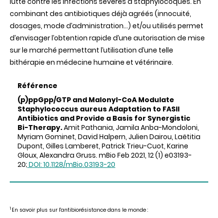
lutte contre les infections sévères à staphylocoques. En
combinant des antibiotiques déjà agréés (innocuité,
dosages, mode d’administration…) et/ou utilisés permet
d’envisager l’obtention rapide d’une autorisation de mise
sur le marché permettant l’utilisation d’une telle
bithérapie en médecine humaine et vétérinaire.
Référence
(p)ppGpp/GTP and Malonyl-CoA Modulate
Staphylococcus aureus Adaptation to FASII
Antibiotics and Provide a Basis for Synergistic
Bi-Therapy.
Amit Pathania, Jamila Anba-Mondoloni,
Myriam Gominet, David Halpern, Julien Dairou, Laëtitia
Dupont, Gilles Lamberet, Patrick Trieu-Cuot, Karine
Gloux, Alexandra Gruss. mBio Feb 2021, 12 (1) e03193-
20;
DOI: 10.1128/mBio.03193-20
1
En savoir plus sur l'antibiorésistance dans le monde :