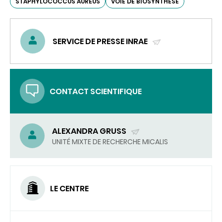
STAPHYLOCOCCUS AUREUS
VOIE DE BIOSYNTHÈSE
SERVICE DE PRESSE INRAE
(ENVOYER
UN
COURRIEL)
CONTACT SCIENTIFIQUE
ALEXANDRA GRUSS
(ENVOYER
UNITÉ MIXTE DE RECHERCHE MICALIS
UN
COURRIEL)
LE CENTRE