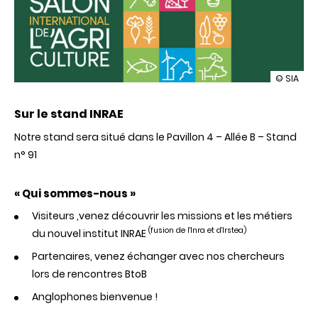
illustrati
© SIA
Salon
de
Sur le stand INRAE
l'agricult
2020
Notre stand sera situé dans le Pavillon 4 – Allée B – Stand
n° 91
« Qui sommes-nous »
Visiteurs ,venez découvrir les missions et les métiers
(fusion de l'Inra et d'Irstea)
du nouvel institut INRAE
Partenaires, venez échanger avec nos chercheurs
lors de rencontres BtoB
Anglophones bienvenue !