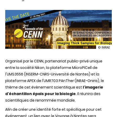
illustration
© INRAE
2nd
Biennale
Organisé par le CENN, partenariat public-privé unique
of
the
entre la société Nikon, la plateforme MicroPICell de
CENN
l'UMS3556 (INSERM-CNRS-Université de Nantes) et la
on
advanced
plateforme APEX de l'UMR703 PAnTher (INRAE-Oniris), le
microscop
thème de cet évènement scientiﬁque est
l'imagerie
d'échantillon épais pour la biologie
. Il réunira des
scientiﬁques de renommée mondiale,
Aﬁn de créer une identité forte et spéciﬁque pour cet
événement, un lien avec le Voyage à Nantes sera