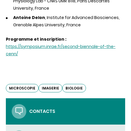
Physiology Lab - CNRS UMR 8118, Paris Descartes
University, France
Antoine Delon
, Institute for Advanced Biosciences,
Grenoble Alpes University, France
Programme et inscription :
https://symposium.inrae.fr/second-biennale-of-the-
cenn/
MICROSCOPIE
IMAGERIE
BIOLOGIE
CONTACTS