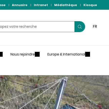
sse
Annuaire
Intranet
Médiathèque
Kiosque
hercher
FR
Lancer
votre
recherche
Nous rejoindre
Europe & International