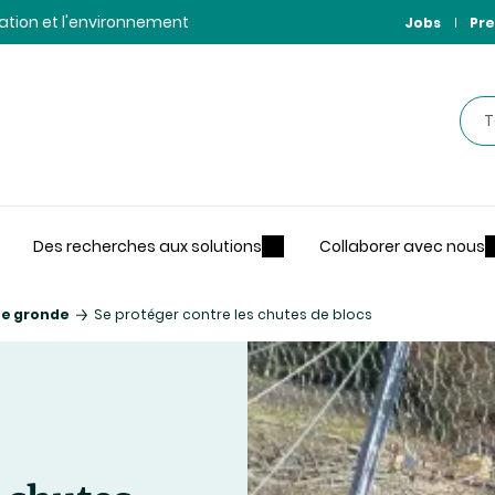
ntation et l'environnement
Jobs
Pre
Rec
Des recherches aux solutions
Collaborer avec nous
ne gronde
Se protéger contre les chutes de blocs