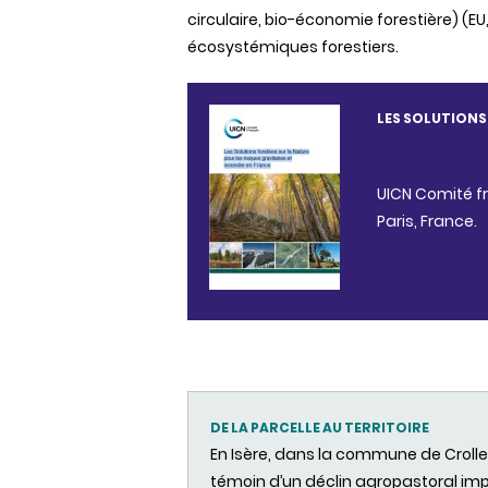
circulaire, bio-économie forestière) (
écosystémiques forestiers.
LES SOLUTIONS 
UICN Comité fr
Paris, France.
DE LA PARCELLE AU TERRITOIRE
E
n Is
ère, dans la commune de Crolle
témoin
d’un
déclin
agropastoral
imp