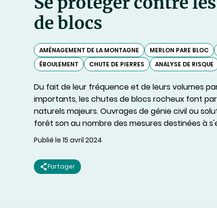
Se protéger contre les
de blocs
AMÉNAGEMENT DE LA MONTAGNE
MERLON PARE BLOC
ÉBOULEMENT
CHUTE DE PIERRES
ANALYSE DE RISQUE
Du fait de leur fréquence et de leurs volumes par
importants, les chutes de blocs rocheux font par
naturels majeurs. Ouvrages de génie civil ou solu
forêt son au nombre des mesures destinées à s'e
Publié le 15 avril 2024
Partager