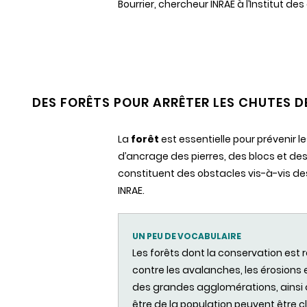
Bourrier,
chercheur INRAE à l’Institut de
DES FORÊTS POUR ARRÊTER LES CHUTES D
La
forêt
est essentielle pour prévenir 
d’ancrage des pierres, des blocs et des
constituent des obstacles vis-à-vis de
INRAE.
UN PEU DE VOCABULAIRE
Les forêts dont la conservation est
contre les avalanches, les érosions e
des grandes agglomérations, ainsi qu
être de la population peuvent êtr