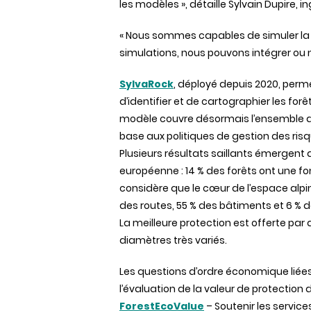
les modèles », détaille
Sylvain Dupire
, i
« Nous sommes capables de simuler la tr
simulations, nous pouvons intégrer ou n
SylvaRock
, déployé depuis 2020, perm
d’identifier et de cartographier les for
modèle couvre désormais l’ensemble du 
base aux politiques de gestion des ris
Plusieurs résultats saillants émergent 
européenne : 14 % des forêts ont une fonc
considère que le cœur de l’espace alpin
des routes, 55 % des bâtiments et 6 % d
La meilleure protection est offerte p
diamètres très variés.
Les questions d’ordre économique liées
l’évaluation de la valeur de protection 
ForestEcoValue
– Soutenir les servi