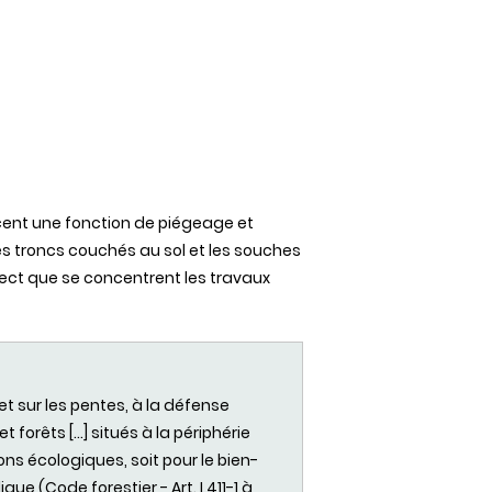
ercent une fonction de piégeage et
les troncs couchés au sol et les souches
pect que se concentrent les travaux
t sur les pentes, à la défense
 forêts […] situés à la périphérie
ns écologiques, soit pour le bien-
ique (Code forestier - Art. L411-1 à