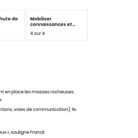
chute de
Mobiliser
connaissances et
savoir-faire au
4 sur 4
service de la société
et des politiques
publiques
nent en place les masses rocheuses.
s.
tions, voies de communication). Ils
ux », souligne
Franck