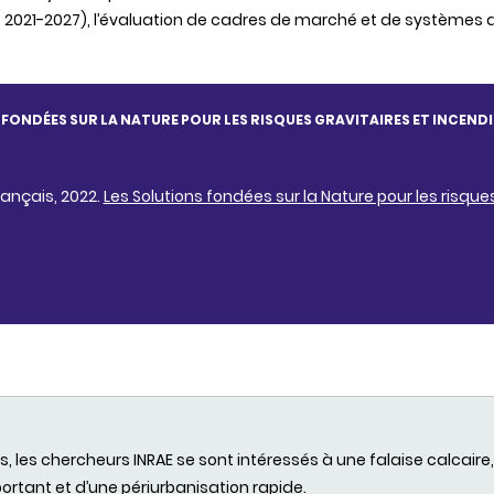
EU, 2021-2027), l’évaluation de cadres de marché et de systèmes 
FONDÉES SUR LA NATURE POUR LES RISQUES GRAVITAIRES ET INCENDI
ançais, 2022.
Les Solutions fondées sur la Nature pour les risque
s, les
chercheurs
INRAE
se
sont
intéressés
à
une
falaise
calcaire
ortant et
d’une
périurbanisation
rapide
.