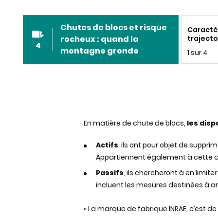
Chutes de blocs et risque
Caractér
rocheux : quand la
trajecto
4
rocheux
montagne gronde
1 sur 4
En matière de chute de blocs,
les disp
Actifs
, ils ont pour objet de supp
Appartiennent également à cette ca
Passifs
, ils chercheront à en lim
incluent les mesures destinées à arrê
« La marque de fabrique INRAE, c’est d