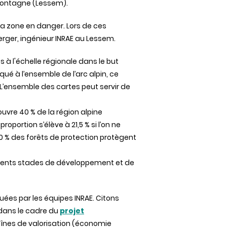
montagne
(Lessem).
la zone en danger. Lors de ces
erger
, ingénieur INRAE au Lessem.
 à l'échelle régionale dans le but
qué à l’ensemble de l’arc alpin, ce
L’ensemble des cartes peut servir de
ouvre 40 % de la région alpine
oportion s’élève à 21,5 % si l’on ne
80 % des forêts de protection protègent
érents stades de développement et de
uées par les équipes INRAE. Citons
, dans le cadre du
projet
înes de valorisation (économie