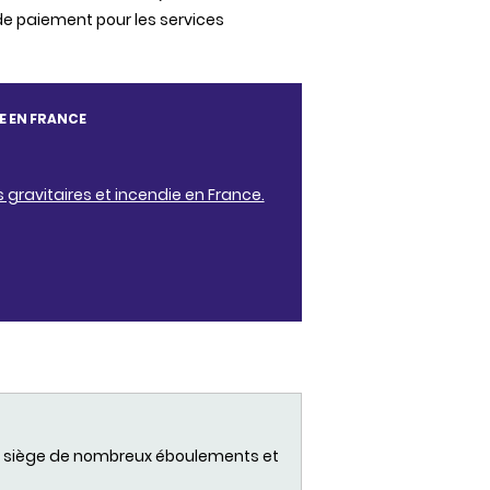
de paiement pour les services
E EN FRANCE
s gravitaires et incendie en France.
,
siège
de
nombreux
éboulements
et