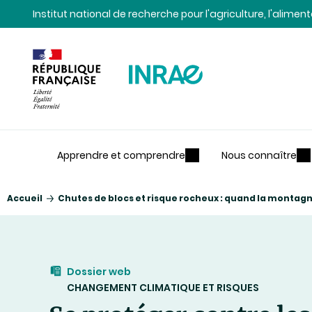
Contenu
Recherche
Navigation
Institut national de recherche pour l'agriculture, l'alime
Apprendre et comprendre
Nous connaître
Accueil
Chutes de blocs et risque rocheux : quand la montag
Dossier web
CHANGEMENT CLIMATIQUE ET RISQUES