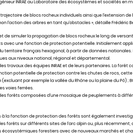
ngénieur INRAE au
Laboratoire des écosystèmes et sociétés en 
ajectoire de blocs rocheux individuels ainsi que l’extension de 
on l’action des arbres en tant qu’obstacles », détaille
Frédéric B
et
de simuler la propagation de blocs rocheux le long de versants
êts avec une fonction de protection potentielle. Initialement appli
territoire français hexagonal, à partir de données nationales. 
ques aux niveaux national, régional et départemental.
des travaux des équipes INRAE et de leurs partenaires. La forêt c
tion potentielle de protection contre les chutes de rocs, cette pr
 (excluant par exemple la vallée du Rhône ou la plaine du Pô) ; 
es voies ferrées.
ar des forêts composées d’une mosaïque de peuplements à diff
 à la fonction de protection des forêts sont également investig
des forêts sur différents sites de l’arc alpin ou, plus récemment
ces écosystémiques forestiers avec de nouveaux marchés et cha