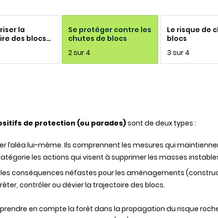
iser la
Se protéger contre les
Le risque de 
ire des blocs
chutes de blocs
blocs
2 sur 4
3 sur 4
ositifs de protection (ou parades)
sont de deux types :
rimer l’aléa lui-même. Ils comprennent les mesures qui maintien
tégorie les actions qui visent à supprimer les masses instable
iter les conséquences néfastes pour les aménagements (construc
ter, contrôler ou dévier la trajectoire des blocs.
e prendre en compte la forêt dans la propagation du risque roche