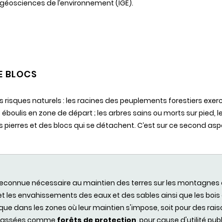
s géosciences de l’environnement (IGE).
E BLOCS
les risques naturels : les racines des peuplements forestiers ex
 éboulis en zone de départ ; les arbres sains ou morts sur pied, 
s pierres et des blocs qui se détachent. C’est sur ce second as
 reconnue nécessaire au maintien des terres sur les montagnes e
t les envahissements des eaux et des sables ainsi que les bois et
e dans les zones où leur maintien s'impose, soit pour des raiso
e classées comme
forêts de protection
, pour cause d'utilité publ