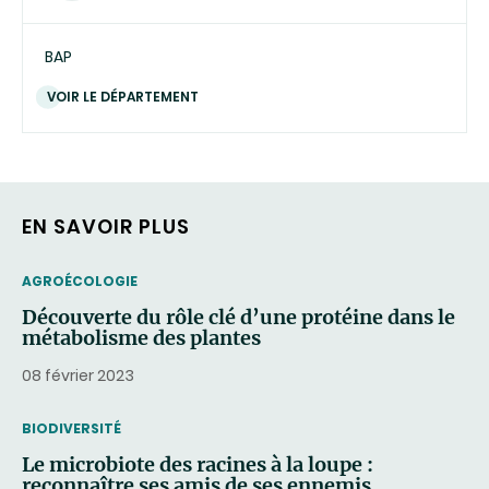
BAP
VOIR LE DÉPARTEMENT
EN SAVOIR PLUS
THEMATIC
AGROÉCOLOGIE
Découverte du rôle clé d’une protéine dans le
métabolisme des plantes
08 février 2023
THEMATIC
BIODIVERSITÉ
Le microbiote des racines à la loupe :
reconnaître ses amis de ses ennemis