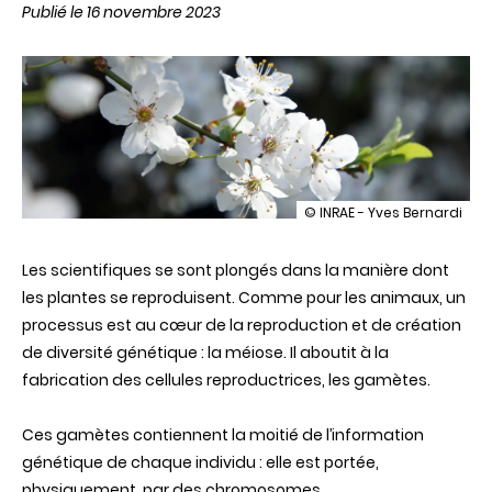
Publié le 16 novembre 2023
illustration
© INRAE - Yves Bernardi
Le
voile
Les scientifiques se sont plongés dans la manière dont
se
lève
les plantes se reproduisent. Comme pour les animaux, un
sur
processus est au cœur de la reproduction et de création
les
secrets
de diversité génétique : la méiose. Il aboutit à la
de
fabrication des cellules reproductrices, les gamètes.
la
reproduction
végétale
Ces gamètes contiennent la moitié de l’information
génétique de chaque individu : elle est portée,
physiquement, par des chromosomes.