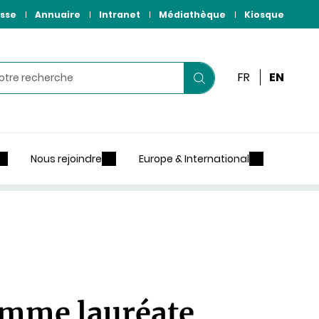
sse
Annuaire
Intranet
Médiathèque
Kiosque
r
FR
EN
Lancer
votre
recherche
Nous rejoindre
Europe & International
emme lauréate