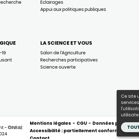
 recherche
Eclairages
Appui aux politiques publiques
GIQUE
LA SCIENCE ET VOUS
-19
Salon de l’Agriculture
usant
Recherches participatives
Science ouverte
Ce site 
services
l'utilis
utilisate
Mentions légales
CGU
Données personnel
TOUT
ht - ©INRAE
Accessibilité : partiellement conforme
Accè
2024
Contact