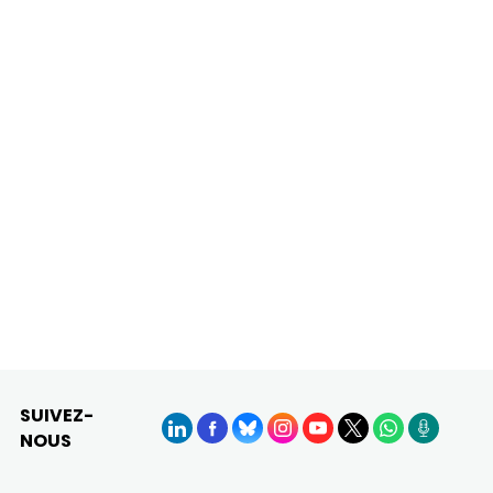
SUIVEZ-
NOUS
LinkedIn
Facebook
BlueSky
Instagram
YouTube
X
WhatsApp
Podcasts