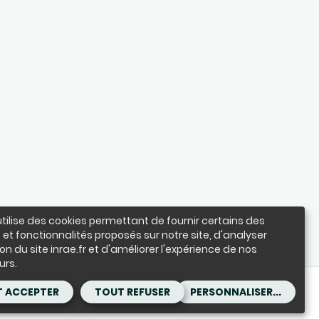
utilise des cookies permettant de fournir certains des
 et fonctionnalités proposés sur notre site, d'analyser
ation du site inrae.fr et d'améliorer l'expérience de nos
urs.
les
Achats
 ACCEPTER
TOUT REFUSER
PERSONNALISER...
s aux documents administratifs
Cookies