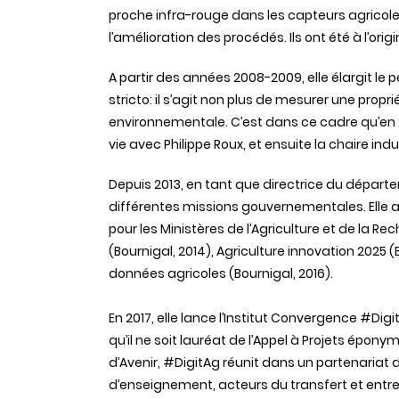
proche infra-rouge dans les capteurs agricole
l’amélioration des procédés. Ils ont été à l’ori
A partir des années 2008-2009, elle élargit l
stricto: il s’agit non plus de mesurer une prop
environnementale. C’est dans ce cadre qu’en 20
vie avec Philippe Roux, et ensuite la chaire indu
Depuis 2013, en tant que directrice du départe
différentes missions gouvernementales. Elle a 
pour les Ministères de l’Agriculture et de la 
(Bournigal, 2014), Agriculture innovation 2025 (B
données agricoles (Bournigal, 2016).
En 2017, elle lance l’Institut Convergence #Dig
qu’il ne soit lauréat de l’Appel à Projets épo
d’Avenir, #DigitAg réunit dans un partenariat 
d’enseignement, acteurs du transfert et entre