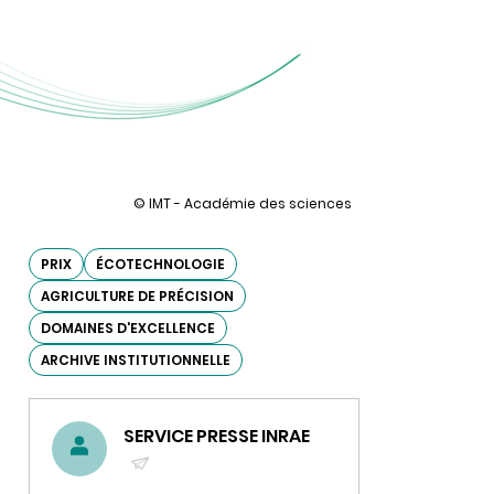
illustration
© IMT - Académie des sciences
Véronique
Bellon-
Maurel,
PRIX
ÉCOTECHNOLOGIE
première
AGRICULTURE DE PRÉCISION
femme
lauréate
DOMAINES D'EXCELLENCE
du
Grand
ARCHIVE INSTITUTIONNELLE
prix
IMT-
Académie
des
SERVICE PRESSE INRAE
sciences
(ENVOYER