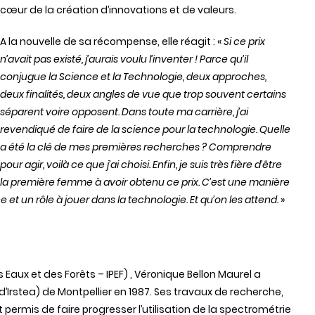
cœur de la création d’innovations et de valeurs.
A la nouvelle de sa récompense, elle réagit : «
Si ce prix
n’avait pas existé, j’aurais voulu l’inventer ! Parce qu’il
conjugue la Science et la Technologie, deux approches,
deux finalités, deux angles de vue que trop souvent certains
séparent voire opposent. Dans toute ma carrière, j’ai
revendiqué de faire de la science pour la technologie. Quelle
a été la clé de mes premières recherches ? Comprendre
pour agir, voilà ce que j’ai choisi. Enfin, je suis très fière d’être
la première femme à avoir obtenu ce prix. C’est une manière
 et un rôle à jouer dans la technologie. Et qu’on les attend.
»
aux et des Forêts – IPEF) , Véronique Bellon Maurel a
Irstea) de Montpellier en 1987. Ses travaux de recherche,
rmis de faire progresser l’utilisation de la spectrométrie