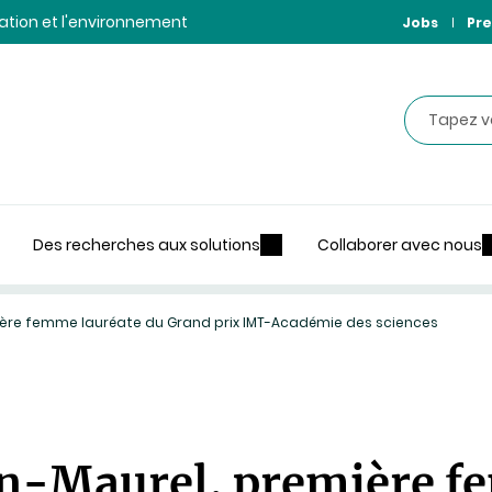
ntation et l'environnement
Jobs
Pre
Recherche
Des recherches aux solutions
Collaborer avec nous
ière femme lauréate du Grand prix IMT-Académie des sciences
on-Maurel, première f