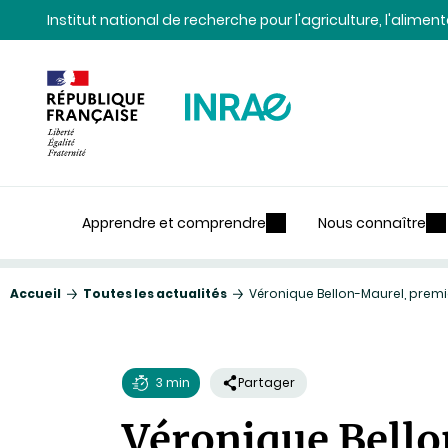
Contenu
Recherche
Navigation
Institut national de recherche pour l'agriculture, l'alime
Apprendre et comprendre
Nous connaître
Accueil
Toutes les actualités
Véronique Bellon-Maurel, prem
3 min
Partager
Temps
Véronique Bell
de