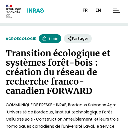
Contenu
Recherche
Navigation
FR
EN
men
3 min
Partager
AGROÉCOLOGIE
Temps
Transition écologique et
de
systèmes forêt-bois :
lecture
création du réseau de
recherche franco-
canadien FORWARD
COMMUNIQUE DE PRESSE - INRAE, Bordeaux Sciences Agro,
l’Université de Bordeaux, l’Institut technologique Forêt
Cellulose Bois ‐ Construction Ameublement, et leurs trois
homologues canadiens de l’Université Laval, le Service