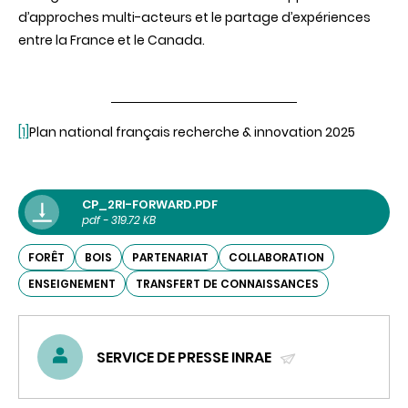
d’approches multi-acteurs et le partage d’expériences
entre la France et le Canada.
[1]
P
lan national français recherche & innovation 2025
CP_2RI-FORWARD.PDF
pdf - 319.72 KB
FORÊT
BOIS
PARTENARIAT
COLLABORATION
ENSEIGNEMENT
TRANSFERT DE CONNAISSANCES
SERVICE DE PRESSE INRAE
(ENVOYER
UN