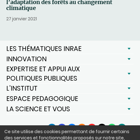
l’adaptation des forêts au changement
climatique
27 janvier 2021
LES THÉMATIQUES INRAE
INNOVATION
EXPERTISE ET APPUI AUX
POLITIQUES PUBLIQUES
L'INSTITUT
ESPACE PEDAGOGIQUE
LA SCIENCE ET VOUS
SUIVEZ-NOUS
Ce site utilise des cookies permettant de fournir certains
LinkedIn
Facebook
BlueSky
Instagram
YouTube
X
WhatsApp
Podcast
des services et fonctionnalités proposés sur notre site,