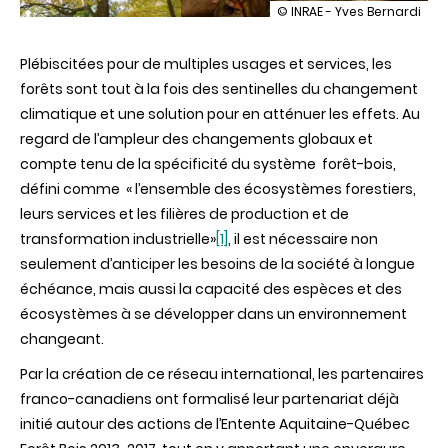
illustration
© INRAE - Yves Bernardi
Transition
écologique
Plébiscitées pour de multiples usages et services, les
et
systèmes
forêts sont tout à la fois des sentinelles du changement
forêt-
climatique et une solution pour en atténuer les effets. Au
bois
:
regard de l’ampleur des changements globaux et
création
compte tenu de la spécificité du système forêt-bois,
du
réseau
défini comme « l’ensemble des écosystèmes forestiers,
de
leurs services et les filières de production et de
recherche
franco-
transformation industrielle»
[1]
, il est nécessaire non
canadien
seulement d’anticiper les besoins de la société à longue
FORWARD
échéance, mais aussi la capacité des espèces et des
écosystèmes à se développer dans un environnement
changeant.
Par la création de ce réseau international, les partenaires
franco-canadiens ont formalisé leur partenariat déjà
initié autour des actions de l’Entente Aquitaine-Québec