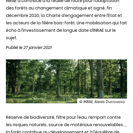
INRAE a contribué à la feuille de route pour l’adaptation
des forêts au changement climatique et signé, fin
décembre 2020, la Charte d’engagement entre l’Etat et
les acteurs de la filière bois-forêt. Une mobilisation qui fait
écho à l’investissement de longue date d’INRAE sur le
sujet.
Publié le 27 janvier 2021
illustration
© INRAE, Alexis Ducousso
INRAE,
aux
Réserve de biodiversité, filtre pour l’eau, rempart contre
côtés
des
les risques naturels, source de matériaux renouvelables…,
acteurs
la forêt contribue au développement et à l’équilibre de
de