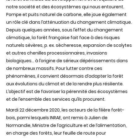
la
notre société et des écosystèmes qui nous entourent.
filière
Pompe et puits naturel de carbone, elle joue également
forêt
bois,
un rôle clé dans l’atténuation du changement climatique.
s’engage
Depuis quelques années, sous l’effet du changement
auprès
de
climatique, la forêt française fait face à des risques
l’Etat
naturels sévères, p. ex. sècheresse, expansion de scolytes
pour
l’adaptation
et autres chenilles processionnaires, invasions
des
biologiques... à l’origine de sérieux dépérissements dans
forêts
au
de nombreux massifs. Pour lutter contre ces
changement
phénomènes, il convient désormais d’adapter la forêt
climatique
aux évolutions du climat et de la rendre plus résiliente.
L’objectif est de favoriser la pérennité des écosystèmes
et de l’ensemble des services qu’ils procurent.
Mardi 22 décembre 2020, les acteurs de la filière forêt-
bois, parmi lesquels INRAE, ont remis à Julien de
Normandie, Ministre de l’agriculture et de l’alimentation,
en charge des forêts, leur feuille de route pour