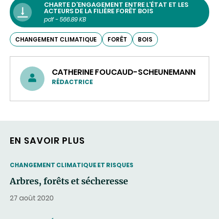
CHARTE D’ENGAGEMENT ENTRE L’ÉTAT ET LES
ACTEURS DE LA FILIÈRE FORÊT BOIS
pdf - 566.89 KB
CHANGEMENT CLIMATIQUE
FORÊT
BOIS
CATHERINE FOUCAUD-SCHEUNEMANN
RÉDACTRICE
EN SAVOIR PLUS
THEMATIC
CHANGEMENT CLIMATIQUE ET RISQUES
Arbres, forêts et sécheresse
27 août 2020