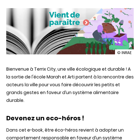
illustration
© INRAE
Terrix
City
Bienvenue à Terrix City, une ville écologique et durable ! A
:
à
la sortie de l'école Marah et Arti partent à la rencontre des
la
acteurs la ville pour vous faire découvrir les petits et
découvert
de
grands gestes en faveur d’un système alimentaire
l'univers
durable.
caché
de
votre
Devenez un eco-héros !
assiette
Dans cet e-book, être éco-héros revient à adopter un
comportement responsable en faveur d’un système