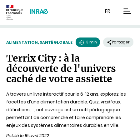
Contenu
Recherche
Navigation
FR
men
3 min
Partager
ALIMENTATION, SANTÉ GLOBALE
Temps
Terrix City : à la
de
découverte de l'univers
lecture
caché de votre assiette
A travers un livre interactif pour le 6-12 ans, explorez les
facettes d'une alimentation durable. Quiz, vrai/faux,
définitions, ..., cet ouvrage est un outil pédagogique
permettant de comprendre et faire comprendre les
enjeux des systèmes alimentaires durables en ville.
Publié le 15 avril 2022