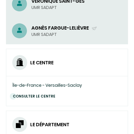
VÉRONIQUE SAINT-GES
UMR SADAPT
AGNÈS FARGUE-LELIÈVRE
(ENVOYER
UMR SADAPT
UN
COURRIEL)
LE CENTRE
Île-de-France - Versailles-Saclay
CONSULTER LE CENTRE
LE DÉPARTEMENT