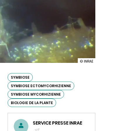
illustration
© INRAE
Symbioses
entre
plantes,
SYMBIOSE
champignons
SYMBIOSE ECTOMYCORHIZIENNE
et
bactéries
SYMBIOSE MYCORHIZIENNE
:
un
BIOLOGIE DE LA PLANTE
éclairage
original
sur
ces
SERVICE PRESSE INRAE
alliances
ancestrales