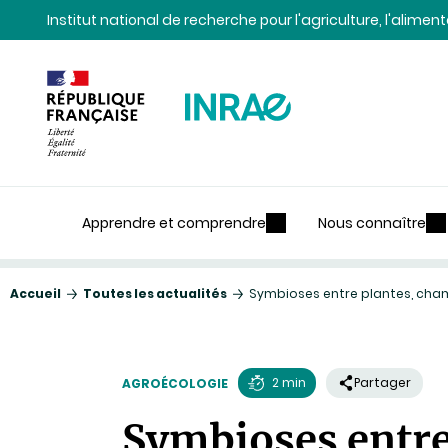
Contenu
Recherche
Navigation
Institut national de recherche pour l'agriculture, l'alime
Apprendre et comprendre
Nous connaître
Accueil
Toutes les actualités
Symbioses entre plantes, champ
2 min
Partager
AGROÉCOLOGIE
Temps
Symbioses entre
de