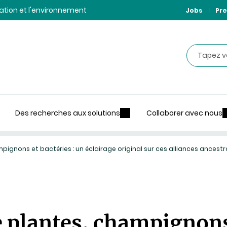
ntation et l'environnement
Jobs
Pre
Recherche
Des recherches aux solutions
Collaborer avec nous
ignons et bactéries : un éclairage original sur ces alliances ancestr
 plantes, champignons 