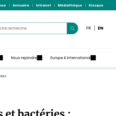
sse
Annuaire
Intranet
Médiathèque
Kiosque
r
FR
EN
Lancer
votre
recherche
Nous rejoindre
Europe & International
ales
et bactéries :