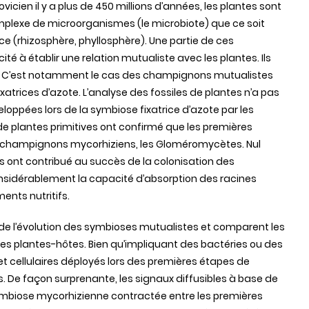
vicien il y a plus de 450 millions d’années, les plantes sont
plexe de microorganismes (le microbiote) que ce soit
ce (rhizosphère, phyllosphère). Une partie de ces
é à établir une relation mutualiste avec les plantes. Ils
ôte. C’est notamment le cas des champignons mutualistes
atrices d’azote. L’analyse des fossiles de plantes n’a pas
eloppées lors de la symbiose fixatrice d’azote par les
de plantes primitives ont confirmé que les premières
ux champignons mycorhiziens, les Gloméromycètes. Nul
ont contribué au succès de la colonisation des
nsidérablement la capacité d’absorption des racines
ments nutritifs.
de l’évolution des symbioses mutualistes et comparent les
s plantes-hôtes. Bien qu’impliquant des bactéries ou des
cellulaires déployés lors des premières étapes de
ns. De façon surprenante, les signaux diffusibles à base de
symbiose mycorhizienne contractée entre les premières