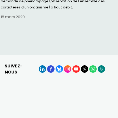
demande de phénotypage (observation de l'ensemble des
caractères d'un organisme) à haut débit.
18 mars 2020
SUIVEZ-
NOUS
LinkedIn
Facebook
BlueSky
Instagram
YouTube
X
WhatsApp
Podcasts