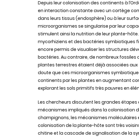
Depuis leur colonisation des continents à l’Ordo
en interaction constante avec un cortège com
dans leurs tissus (endosphère) ou à leur surfa
microorganismes se singularise par leur capacit
stimulent ainsi la nutrition de leur plante-h
mycorhiziens et des bactéries symbiotiques fix
encore permis de visualiser les structures dév
bactéries. Au contraire, de nombreux fossiles 
plantes terrestres étaient déjà associées a
doute que ces microorganismes symbiotiques 
continents par les plantes en augmentant co
explorant les sols primitifs très pauvres en élé
Les chercheurs discutent les grandes étapes 
mécanismes impliqués dans la colonisation de
champignons, les mécanismes moléculaires et 
colonisation de la plante-hôte sont très voisi
chitine et la cascade de signalisation de la 