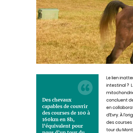
Le lien inat
intestinal ?
mitochondri
Des chevaux
concluent de
capables de couvrir
en collaborat
des courses de 100 à
d’Evry. À l’o
160km en 8h,
des courses 
l’équivalent pour
tour du Mont
nous d’un tour du