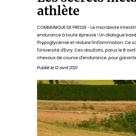
lecture
athlète
COMMUNIQUE DE PRESSE - Le microbiote intesti
endurance à toute épreuve ! Un dialogue basé 
l’hypoglycémie et réduire l’inflammation. Ce so
l’Université d’Evry. Ces résultats, parus le 8 a
chevaux de course d’endurance, pour garantir 
Publié le 12 avril 2021