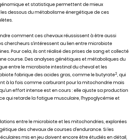
génomique et statistique permettent de mieux
les dessous du métabolisme énergétique de ces
lètes.
ndre comment ces chevaux réussissent à être aussi
es chercheurs s’intéressent au lien entre microbiote
es. Pour cela, ils ont réalisé des prises de sang et collecté
s une course. Des analyses génétiques et métaboliques du
ue entre le microbiote intestinal du cheval et les
2
robiote fabrique des acides gras, comme le butyrate
, qui
nt à la fois comme carburant pour la mitochondrie mais
u’un effort intense est en cours : elle ajuste sa production
 ce qui retarde la fatigue musculaire, l’hypoglycémie et
lations entre le microbiote et les mitochondries, explorées
rgétique des chevaux de courses d’endurance. Si les
aires mis en jeu doivent encore être étudiés en détail,