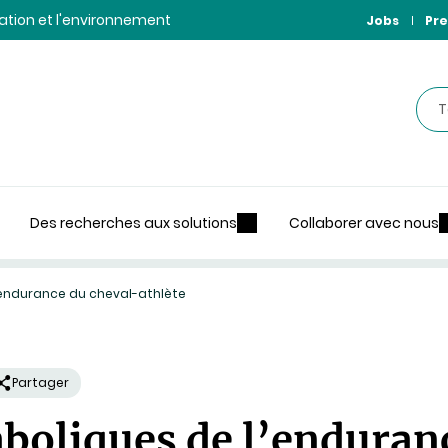
ntation et l'environnement
Jobs
Pre
Rec
Des recherches aux solutions
Collaborer avec nous
’endurance du cheval-athlète
Partager
aboliques de l’enduran