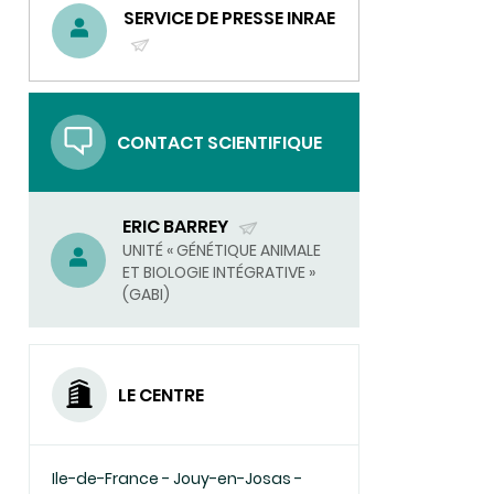
SERVICE DE PRESSE INRAE
(ENVOYER
UN
COURRIEL)
CONTACT SCIENTIFIQUE
ERIC BARREY
(ENVOYER
UNITÉ « GÉNÉTIQUE ANIMALE
ET BIOLOGIE INTÉGRATIVE »
UN
(GABI)
COURRIEL)
LE CENTRE
Ile-de-France - Jouy-en-Josas -