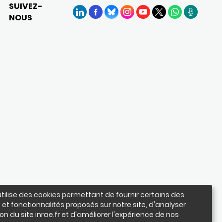
SUIVEZ-
NOUS
LinkedIn
Facebook
BlueSky
Instagram
YouTube
X
WhatsApp
Podcasts
utilise des cookies permettant de fournir certains des
 et fonctionnalités proposés sur notre site, d'analyser
ation du site inrae.fr et d'améliorer l'expérience de nos