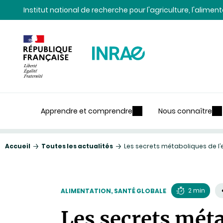
Contenu
Recherche
Navigation
Institut national de recherche pour l'agriculture, l'alime
Apprendre et comprendre
Nous connaître
Accueil
Toutes les actualités
Les secrets métaboliques de l
2 min
ALIMENTATION, SANTÉ GLOBALE
Temps
Les secrets mét
de