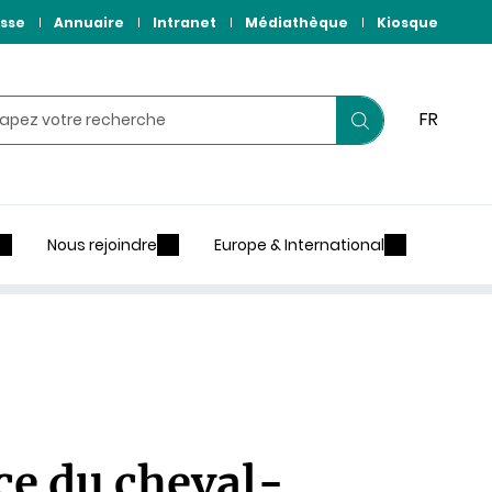
sse
Annuaire
Intranet
Médiathèque
Kiosque
hercher
FR
Lancer
votre
recherche
Nous rejoindre
Europe & International
ce du cheval-