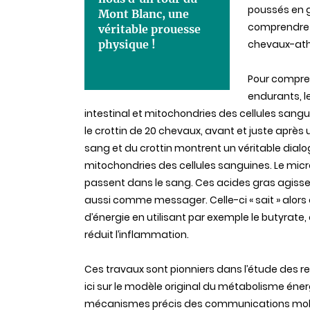
poussés en 
Mont Blanc, une
comprendre 
véritable prouesse
physique !
chevaux-ath
Pour compre
endurants, l
intestinal et mitochondries des cellules sanguin
le crottin de 20 chevaux, avant et juste aprè
sang et du crottin montrent un véritable dialog
mitochondries des cellules sanguines. Le mic
passent dans le sang. Ces acides gras agisse
aussi comme messager. Celle-ci « sait » alors q
d’énergie en utilisant par exemple le butyrate,
réduit l’inflammation.
Ces travaux sont pionniers dans l’étude des re
ici sur le modèle original du métabolisme éne
mécanismes précis des communications molécul