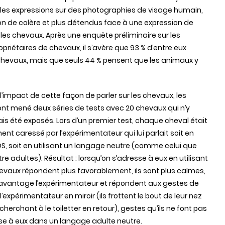
 les expressions sur des photographies de visage humain,
ion de colère et plus détendus face à une expression de
 les chevaux. Après une enquête préliminaire sur les
priétaires de chevaux, il s’avère que 93 % d’entre eux
 chevaux, mais que seuls 44 % pensent que les animaux y
l’impact de cette façon de parler sur les chevaux, les
nt mené deux séries de tests avec 20 chevaux qui n’y
is été exposés. Lors d’un premier test, chaque cheval était
ent caressé par l’expérimentateur qui lui parlait soit en
PDS, soit en utilisant un langage neutre (comme celui que
entre adultes). Résultat : lorsqu’on s’adresse à eux en utilisant
chevaux répondent plus favorablement, ils sont plus calmes,
avantage l’expérimentateur et répondent aux gestes de
expérimentateur en miroir (ils frottent le bout de leur nez
 cherchant à le toiletter en retour), gestes qu’ils ne font pas
sse à eux dans un langage adulte neutre.