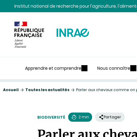
Contenu
Recherche
Navigation
Institut national de recherche pour l'agriculture, l'alime
Apprendre et comprendre
Nous connaître
Accueil
Toutes les actualités
Parler aux chevaux comme on p
2 min
Partager
BIODIVERSITÉ
Temps
Parler aux chev
de