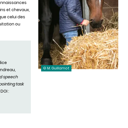
connaissances
ins et chevaux,
que celui des
itation ou
lice
© M. Guillamot
andreau,
ted speech
pointing task
DOI :