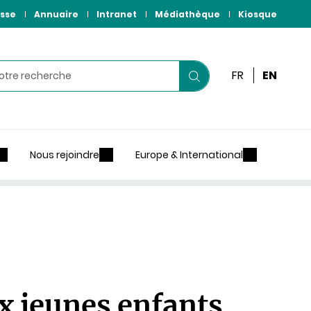
sse
Annuaire
Intranet
Médiathèque
Kiosque
r
FR
EN
Lancer
votre
recherche
Nous rejoindre
Europe & International
x jeunes enfants