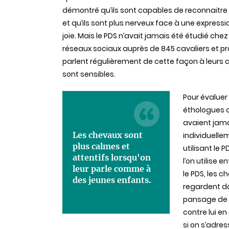
démontré qu’ils sont capables de reconnaitre
et qu’ils sont plus nerveux face à une express
joie.
Mais le PDS n’avait jamais été étudié chez
réseaux sociaux auprès de 845 cavaliers et pro
parlent régulièrement de cette façon à leurs
sont sensibles.
Pour évaluer 
éthologues o
avaient jama
Les chevaux sont
individuellem
plus calmes et
utilisant le 
attentifs lorsqu'on
l’on utilise 
leur parle comme à
le PDS, les 
des jeunes enfants.
regardent d
pansage de l’
contre lui en
si on s’adre