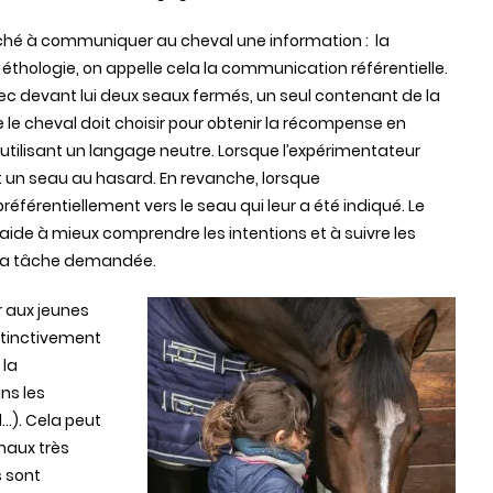
rché à communiquer au cheval une information : la
éthologie, on appelle cela la communication référentielle.
ec devant lui deux seaux fermés, un seul contenant de la
e le cheval doit choisir pour obtenir la récompense en
 en utilisant un langage neutre. Lorsque l’expérimentateur
t un seau au hasard. En revanche, lorsque
préférentiellement vers le seau qui leur a été indiqué. Le
aide à mieux comprendre les intentions et à suivre les
r la tâche demandée.
 aux jeunes
stinctivement
 la
ns les
l…). Cela peut
maux très
 sont