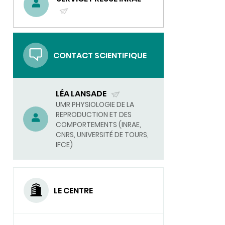
(ENVOYER
UN
COURRIEL)
CONTACT SCIENTIFIQUE
LÉA LANSADE
(ENVOYER
UMR PHYSIOLOGIE DE LA
REPRODUCTION ET DES
UN
COMPORTEMENTS (INRAE,
COURRIEL)
CNRS, UNIVERSITÉ DE TOURS,
IFCE)
LE CENTRE