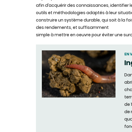
afin d’acquérir des connaissances, identifier l
outils et méthodologies adaptés à leur situatio
construire un système durable, qui soit à la 
des rendements, et suffisamment
simple à mettre en oeuvre pour éviter une surc
EN 
In
Dan
abr
cha
ter
de 1
de n
qua
fon