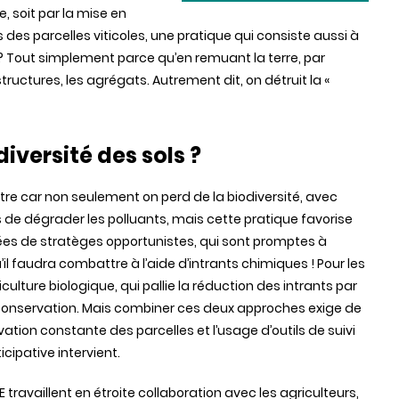
, soit par la mise en
s des parcelles viticoles, une pratique qui consiste aussi à
 ? Tout simplement parce qu’en remuant la terre, par
ructures, les agrégats. Autrement dit, on détruit la «
iversité des sols ?
tre car non seulement on perd de la biodiversité, avec
de dégrader les polluants, mais cette pratique favorise
es de stratèges opportunistes, qui sont promptes à
’il faudra combattre à l’aide d’intrants chimiques ! Pour les
iculture biologique, qui pallie la réduction des intrants par
de conservation. Mais combiner ces deux approches exige de
tion constante des parcelles et l’usage d’outils de suivi
cipative intervient.
 travaillent en étroite collaboration avec les agriculteurs,