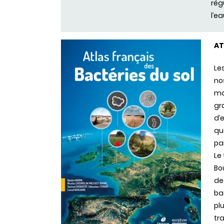
rég
l’ea
AT
Le
no
ma
gr
d’
qu
pa
Le
Bo
de
ba
pl
tr