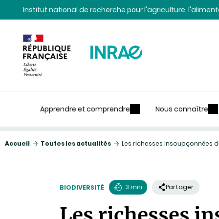
Contenu
Recherche
Navigation
Institut national de recherche pour l'agriculture, l'alime
Apprendre et comprendre
Nous connaître
Accueil
Toutes les actualités
Les richesses insoupçonnées d
3 min
Partager
BIODIVERSITÉ
Temps
Les richesses i
de