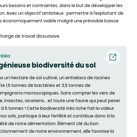
eurs besoins et contraintes, dans le but de développer les
n. Avec un objectif ambitieux : permettre à l’exploitant de
fois économiquement viable malgré une prévisible baisse
harge de travail dissuasive.
VIDÉO
génieuse biodiversité du sol
(nouvell
s un hectare de sol cultivé, un entrelacs de racines
ite 1,5 tonnes de bactéries et 3,5 tonnes de
fenêtre)
mpignons microscopiques. Sans compter les vers de
re, insectes, acariens… et toute une faune qui peut peser
 à 5 tonnes ! Cette biodiversité très riche fait la valeur
os sols, participe à leur fertilité et contribue donc à la
lité de notre alimentation. Élément clé du bon
ctionnement de notre environnement, elle favorise la