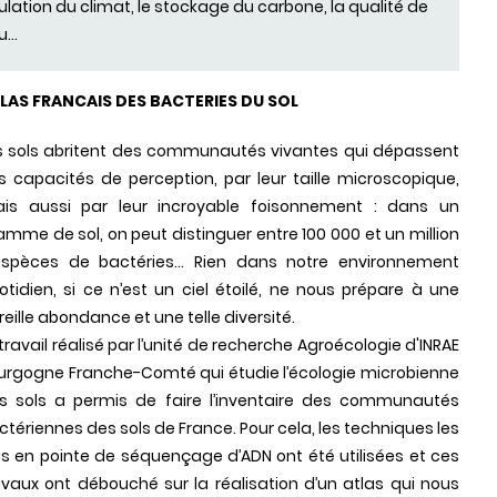
ulation du climat, le stockage du carbone, la qualité de
u...
LAS FRANCAIS DES BACTERIES DU SOL
s sols abritent des communautés vivantes qui dépassent
s capacités de perception, par leur taille microscopique,
is aussi par leur incroyable foisonnement : dans un
amme de sol, on peut distinguer entre 100 000 et un million
espèces de bactéries... Rien dans notre environnement
otidien, si ce n’est un ciel étoilé, ne nous prépare à une
reille abondance et une telle diversité.
 travail réalisé par l’unité de recherche Agroécologie d'INRAE
urgogne Franche-Comté qui étudie l’écologie microbienne
s sols a permis de faire l’inventaire des communautés
ctériennes des sols de France. Pour cela, les techniques les
us en pointe de séquençage d’ADN ont été utilisées et ces
avaux ont débouché sur la réalisation d’un atlas qui nous