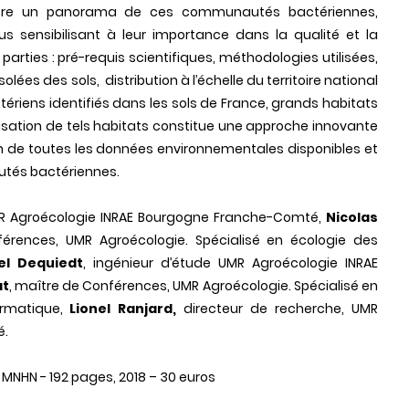
fre un panorama de ces communautés bactériennes,
us sensibilisant à leur importance dans la qualité et la
ix parties : pré-requis scientifiques, méthodologies utilisées,
ées des sols, distribution à l’échelle du territoire national
ériens identifiés dans les sols de France, grands habitats
risation de tels habitats constitue une approche innovante
tion de toutes les données environnementales disponibles et
tés bactériennes.
R Agroécologie
INRAE
Bourgogne
Franche
-
Comté,
Nicolas
férences, UMR Agroécologie. Spécialisé en écologie des
l Dequiedt
, ingénieur d’étude
UMR
Agroécologie
INRAE
at
, maître de Conférences, UMR Agroécologie. Spécialisé en
ormatique,
Lionel Ranjard,
directeur de recherche,
UMR
é
.
u MNHN - 192 pages, 2018 – 30 euros