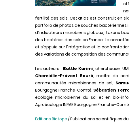
of
no
fertilité des sols. Cet atlas est construit en s
portfolio de photos de souches bactériennes isol
d’indicateurs microbiens globaux, taxons bact
des bactéries des sols en France. La caracté
et s’appuie sur l’intégration et la confronta
des variations de composition des communau
Les auteurs :
Battle Karimi,
chercheuse, UM
Chemidlin-Prévost Bouré
, maître de con
communautés microbiennes de sol,
Samue
Bourgogne
Franche
-
Comté
,
Sébastien Terr
écologie microbienne du sol et en bio-inf
Agroécologie
INRAE
Bourgogne
Franche
-
Comt
Editions Biotope
/ Publications scientifiques d