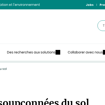
ntation et l'environnement
Jobs
Pre
Rec
Des recherches aux solutions
Collaborer avec nous
u sol
nsoupçonnées du sol