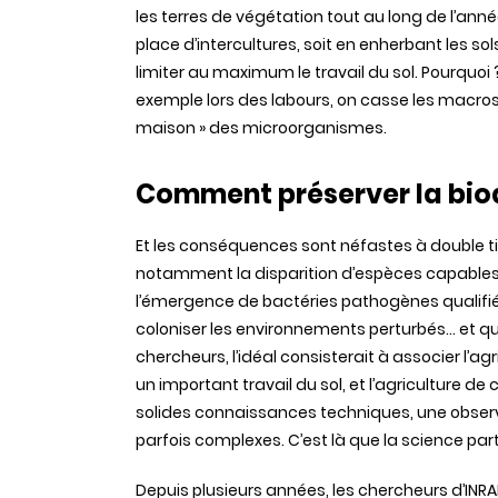
les terres de végétation tout au long de l’année
place d’intercultures, soit en enherbant les sol
limiter au maximum le travail du sol. Pourquoi
exemple lors des labours, on casse les macrost
maison » des microorganismes.
Comment préserver la biod
Et les conséquences sont néfastes à double ti
notamment la disparition d’espèces capables 
l’émergence de bactéries pathogènes qualifié
coloniser les environnements perturbés... et qu
chercheurs, l’idéal consisterait à associer l’agr
un important travail du sol, et l’agriculture 
solides connaissances techniques, une observa
parfois complexes. C’est là que la science parti
Depuis plusieurs années, les chercheurs d’INRAE