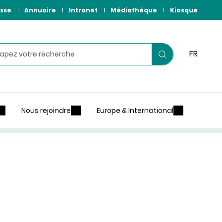
sse
Annuaire
Intranet
Médiathèque
Kiosque
hercher
FR
Lancer
votre
recherche
Nous rejoindre
Europe & International