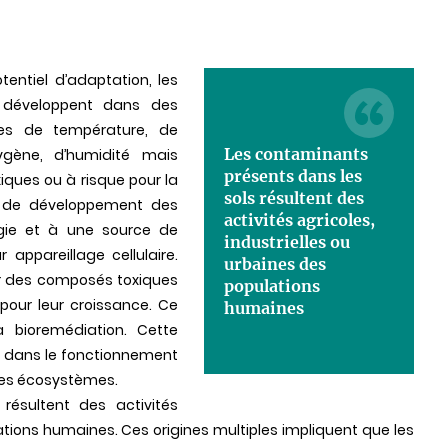
tentiel d’adaptation, les
 développent dans des
es de température, de
Les contaminants
oxygène, d’humidité mais
présents dans les
ques ou à risque pour la
sols résultent des
re de développement des
activités agricoles,
rgie et à une source de
industrielles ou
 appareillage cellulaire.
urbaines des
er des composés toxiques
populations
our leur croissance. Ce
humaines
a bioremédiation. Cette
lé dans le fonctionnement
 ces écosystèmes.
résultent des activités
lations humaines. Ces origines multiples impliquent que les