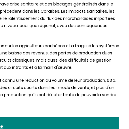
ave crise sanitaire et des blocages généralisés dans le
précédent dans les Caraïbes. Les impacts sanitaires, les
e, le ralentissement du flux des marchandises importées
 au niveau local que régional, avec des conséquences
es sur les agriculteurs caribéens et a fragilisé les systèmes
nt une baisse des revenus, des pertes de production dues
rcuits classiques, mais aussi des difficultés de gestion
 aux intrants et à la main d'œuvre.
t connu une réduction du volume de leur production, 63 %
 des circuits courts dans leur mode de vente, et plus d'un
a production qu'ils ont dû jeter faute de pouvoir la vendre.
pe