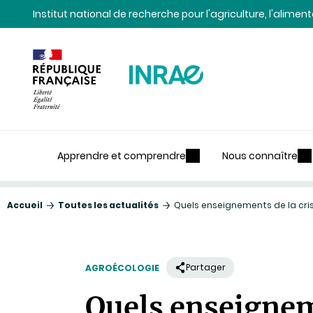
Contenu
Recherche
Navigation
Institut national de recherche pour l'agriculture, l'alime
Apprendre et comprendre
Nous connaître
Accueil
Toutes les actualités
Quels enseignements de la cris
Partager
AGROÉCOLOGIE
Quels enseigneme