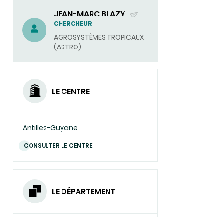
JEAN-MARC BLAZY
(ENVOYER
CHERCHEUR
UN
AGROSYSTÈMES TROPICAUX
COURRIEL)
(ASTRO)
LE CENTRE
Antilles-Guyane
CONSULTER LE CENTRE
LE DÉPARTEMENT