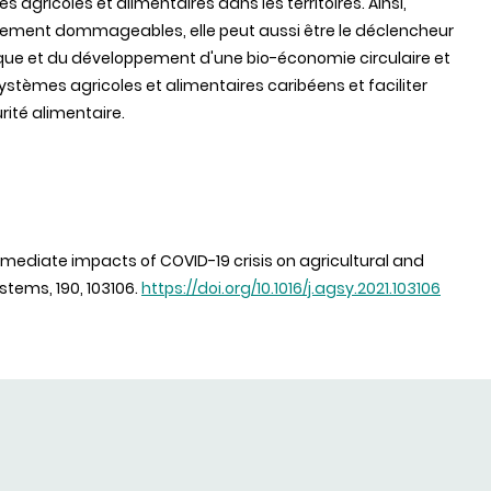
 agricoles et alimentaires dans les territoires. Ainsi,
ement dommageables, elle peut aussi être le déclencheur
ique et du développement d'une bio-économie circulaire et
 systèmes agricoles et alimentaires caribéens et faciliter
urité alimentaire.
. Immediate impacts of COVID-19 crisis on agricultural and
stems, 190, 103106.
https://doi.org/10.1016/j.agsy.2021.103106