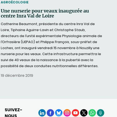
THEMATIC
AGROÉCOLOGIE
Une nurserie pour veaux inaugurée au
centre Inra Val de Loire
Catherine Beaumont, présidente du centre Inra Val de
Loire, Tiphaine Aguirre-Lavin et Christophe Staub,
directeurs de l’unité expérimentale Physiologie animale de
l’Orfrasière (UEPAO) et Philippe François, sous-préfet de
Loches, ont inauguré vendredi 15 novembre à Nouzilly une
nurserie pour les veaux. Cette infrastructure permettra le
suivi de 40 veaux de la naissance à la puberté avec la
possibilité de deux conduites nutritionnelles différentes.
19 décembre 2019
SUIVEZ-
NOUS
LinkedIn
Facebook
BlueSky
Instagram
YouTube
X
WhatsApp
Podcasts