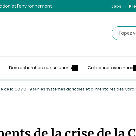
ntation et l'environnement
Jobs
Pre
Recherche
Des recherches aux solutions
Collaborer avec nous
e de la COVID-19 sur les systèmes agricoles et alimentaires des Caraï
nts de la crise de la 