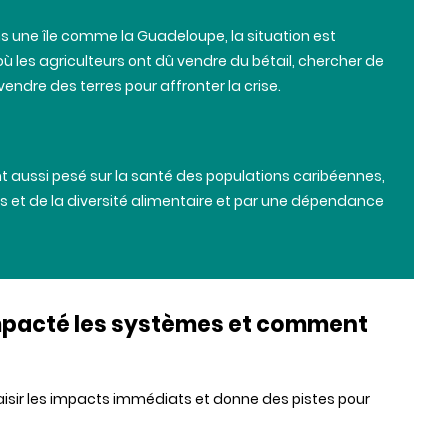
s
une
île
comme
la Guadeloupe, la situation est
où
les
agriculteurs
ont
dû
vendre
du
bétail
,
chercher
de
vendre
des
terres
pour
affronter
la
crise
.
t
aussi
pesé
sur
la
santé
des
populations
caribéennes
,
s
et de la
diversité
alimentaire
et par
une
dépendance
impacté les systèmes et comment
saisir les impacts immédiats et donne des pistes pour