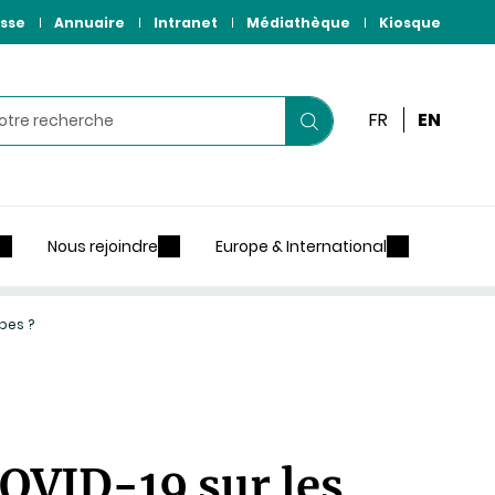
sse
Annuaire
Intranet
Médiathèque
Kiosque
r
FR
EN
Lancer
votre
recherche
Nous rejoindre
Europe & International
bes ?
COVID-19 sur les