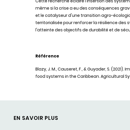
Cette recherche éclaire l'insertion des systèmes
même si la crise a eu des conséquences grav
et le catalyseur d'une transition agro-écolog
territorialisée pour renforcer la résilience des
l'atteinte des objectifs de durabilité et de séc
Référence
Blazy, J. M., Causeret, F., & Guyader, S. (2021)
food systems in the Caribbean. Agricultural Sy
EN SAVOIR PLUS