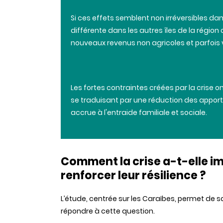
Si
ces
effets
semblent
non
irréversibles
dan
différente
dans
les
autres
îles
de la
région
nouveaux
revenus
non
agricoles
et
parfois
Les fortes
contraintes
créées
par la
crise
on
se
traduisant
par
une
réduction
des
apport
accrue à
l'entraide
familiale
et
sociale
.
Comment la crise a-t-elle 
renforcer leur résilience ?
L’étude, centrée sur les Caraïbes, permet de 
répondre à cette question.