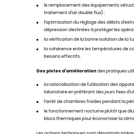
le remplacement des équipements vétustes
traitement d’air double flux) ;
l’optimisation du réglage des débits d’ext
dépression destinées à protéger les opérate
la vérification de la bonne isolation de la tu
la cohérence entre les températures de con
besoins effectifs.
Des pistes d’amélioration
des pratiques util
la rationalisation de l’utilisation des appar
laboratoire en préférant des jours fixes d’u
l’arrêt de chambres froides pendant la péri
le fonctionnement nocturne plutôt que diur
blocs thermiques pour économiser la climati
Les actions techniques sont désormais intégr