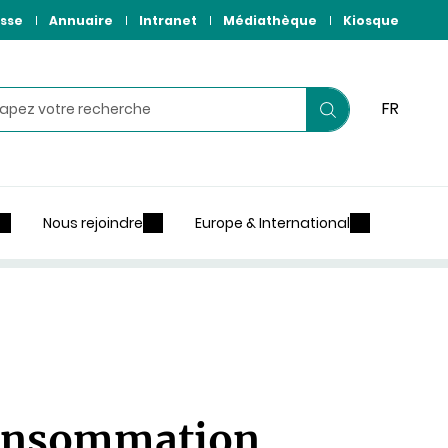
sse
Annuaire
Intranet
Médiathèque
Kiosque
hercher
FR
Lancer
votre
recherche
Nous rejoindre
Europe & International
consommation