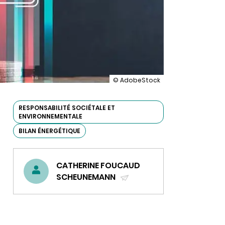
illustration
© AdobeStock
Quand
INRAE
s’emploie
RESPONSABILITÉ SOCIÉTALE ET
à
ENVIRONNEMENTALE
réduire
BILAN ÉNERGÉTIQUE
sa
consommation
d’énergie
CATHERINE FOUCAUD
SCHEUNEMANN
(ENVOYER
UN
COURRIEL)