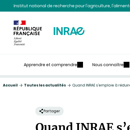
Contenu
Recherche
Navigation
Institut national de recherche pour l'agriculture, l'alime
Apprendre et comprendre
Nous connaître
Accueil
Toutes les actualités
Quand INRAE s’emploie à rédui
Partager
Quand INRAE s’