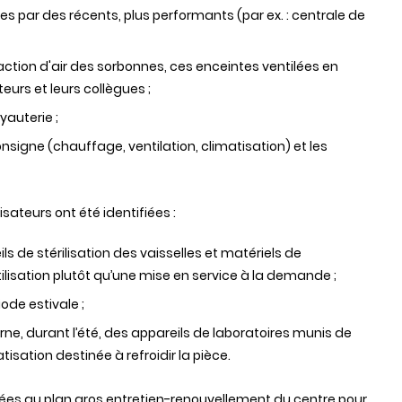
 par des récents, plus performants (par ex.
: centrale de
raction
d
'air
des sorbonnes, ces enceintes ventilées en
urs et leurs collègues ;
yauterie ;
signe (chauffage, ventilation, climatisation) et les
isateurs ont été identifiées :
eils de stérilisation des vaisselles et matériels de
tilisation plutôt qu’une mise en service à la demande ;
ode estivale ;
ne, durant l’été, des appareils de laboratoires munis de
sation destinée à refroidir la pièce.
ées au plan gros entretien-renouvellement du centre pour