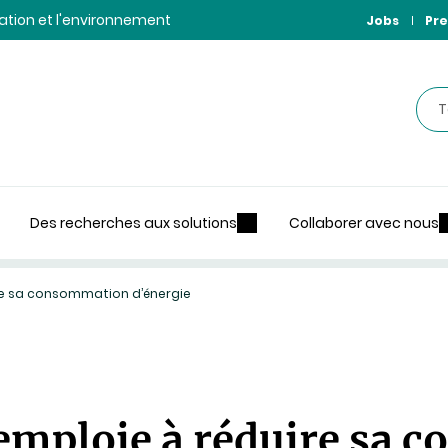
ntation et l'environnement
Jobs
Pre
Rec
Des recherches aux solutions
Collaborer avec nous
re sa consommation d’énergie
emploie à réduire sa 