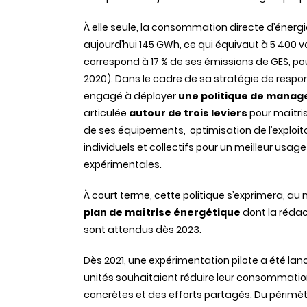
À elle seule, la consommation directe d’énergie
aujourd’hui 145 GWh, ce qui équivaut
à 5
400
v
correspond
à 17
% de ses émissions de GES, pou
2020).
Dans le cadre de sa stratégie de respons
engagé à déployer
une politique de manage
articulée
autour de trois leviers
pour maîtri
de ses équipements, optimisation de l’exploi
individuels et collectifs pour un meilleur usage
expérimentales.
À court terme, cette politique s’exprimera, au
plan de maîtrise énergétique
dont la rédact
sont attendus dès 2023.
Dès 2021, une expérimentation pilote a été lan
unités souhaitaient réduire leur consommation
concrètes et des efforts partagés.
Du périmèt