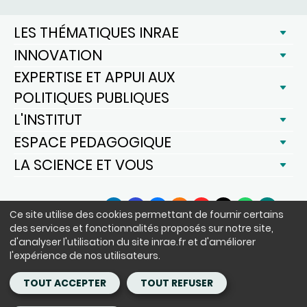
LES THÉMATIQUES INRAE
INNOVATION
EXPERTISE ET APPUI AUX
POLITIQUES PUBLIQUES
L'INSTITUT
ESPACE PEDAGOGIQUE
LA SCIENCE ET VOUS
SUIVEZ-NOUS
Ce site utilise des cookies permettant de fournir certains
LinkedIn
Facebook
BlueSky
Instagram
YouTube
X
WhatsApp
Podcast
des services et fonctionnalités proposés sur notre site,
d'analyser l'utilisation du site inrae.fr et d'améliorer
l'expérience de nos utilisateurs.
Siège : 147 rue de l'Université 75338 Paris Cedex 07 - tél. : +33(0)1 42
75 90 00
TOUT ACCEPTER
TOUT REFUSER
Copyright - ©INRAE 2020 - 2024
Mentions légales
CGU
Données personnelles
Achats