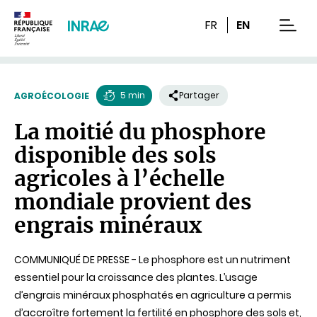
Contenu
Recherche
Navigation
FR
EN
men
5 min
Partager
AGROÉCOLOGIE
Temps
La moitié du phosphore
de
disponible des sols
lecture
agricoles à l’échelle
mondiale provient des
engrais minéraux
COMMUNIQUÉ DE PRESSE - Le phosphore est un nutriment
essentiel pour la croissance des plantes. L’usage
d’engrais minéraux phosphatés en agriculture a permis
d’accroître fortement la fertilité en phosphore des sols et,