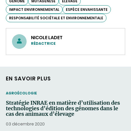
GÉNOME
MUTAGENÈSE
ÉLEVAGE
IMPACT ENVIRONNEMENTAL
ESPÈCE ENVAHISSANTE
RESPONSABILITÉ SOCIÉTALE ET ENVIRONNEMENTALE
NICOLE LADET
RÉDACTRICE
EN SAVOIR PLUS
THEMATIC
AGROÉCOLOGIE
Stratégie INRAE en matière d’utilisation des
technologies d’édition des génomes dans le
cas des animaux d’élevage
03 décembre 2020