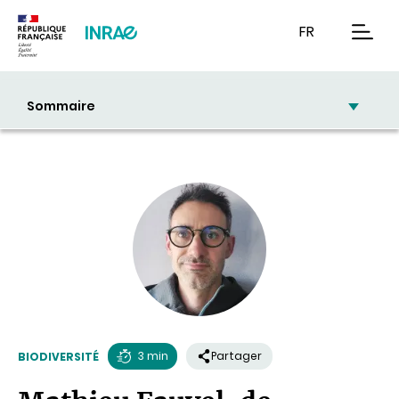
Contenu
Recherche
Navigation
FR
men
Sommaire
3 min
Partager
BIODIVERSITÉ
Temps