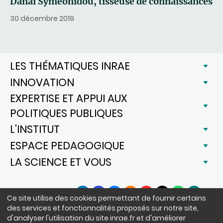
Danaï Symeonidou, tisseuse de connaissances
30 décembre 2019
LES THÉMATIQUES INRAE
INNOVATION
EXPERTISE ET APPUI AUX
POLITIQUES PUBLIQUES
L'INSTITUT
ESPACE PEDAGOGIQUE
LA SCIENCE ET VOUS
SUIVEZ-NOUS
Ce site utilise des cookies permettant de fournir certains
LinkedIn
Facebook
BlueSky
Instagram
YouTube
X
WhatsApp
Podcast
des services et fonctionnalités proposés sur notre site,
d'analyser l'utilisation du site inrae.fr et d'améliorer