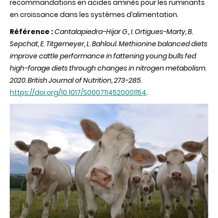
recommandations en acides aminés pour les ruminants
en croissance dans les systèmes d’alimentation.
Référence :
Cantalapiedra-Hijar G., I. Ortigues-Marty, B.
Sepchat, E. Titgemeyer, L. Bahloul. Methionine balanced diets
improve cattle performance in fattening young bulls fed
high-forage diets through changes in nitrogen metabolism.
2020. British Journal of Nutrition, 273-285
.
https://doi.org/10.1017/S0007114520001154
.