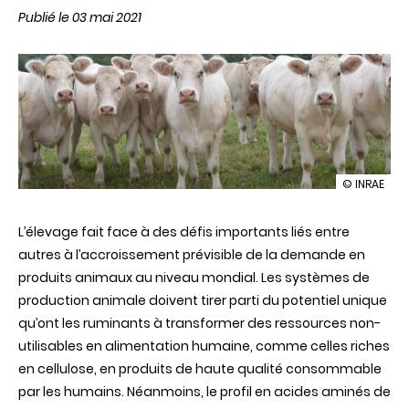
Publié le 03 mai 2021
illustration
© INRAE
L’herbe
:
L’élevage
fait face à des défis importants liés entre
un
atout
autres à l’accroissement prévisible de la demande en
pour
produits animaux au niveau mondial. Les systèmes de
l’élevage
des
production animale doivent tirer parti du potentiel unique
ruminants
qu’ont les ruminants à transformer des ressources non-
mais
carencée
utilisables en alimentation humaine, comme celles riches
en
en cellulose, en produits de haute qualité consommable
certains
acides
par les humains. Néanmoins, le profil en acides aminés de
aminés