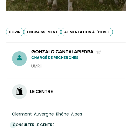
BOVIN
ENGRAISSEMENT
ALIMENTATION À L'HERBE
GONZALO CANTALAPIEDRA
(ENVOYER
CHARGÉ DE RECHERCHES
UN
UMRH
COURRIEL)
LE CENTRE
Clermont-Auvergne-Rhône-Alpes
CONSULTER LE CENTRE