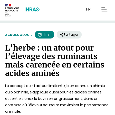
Contenu
Recherche
Navigation
FR
men
1 min
Partager
AGROÉCOLOGIE
Temps
L’herbe : un atout pour
de
l’élevage des ruminants
lecture
mais carencée en certains
acides aminés
Le concept de « facteur limitant », bien connu en chimie
ou biochimie, s’applique aussi pour les acides aminés
essentiels chez le bovin en engraissement, dans un
contexte où l’éleveur souhaite maximiser la performance
animale.