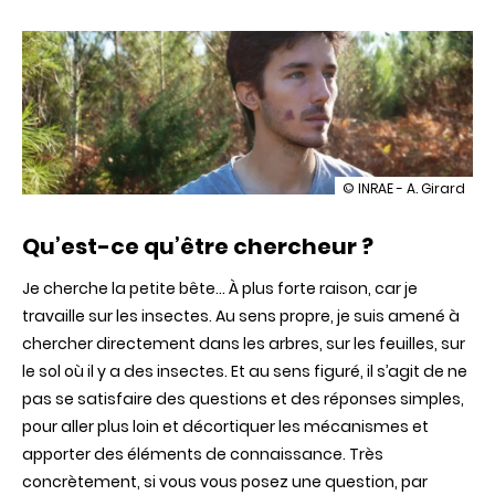
illustration
© INRAE - A. Girard
«
Je
Qu’est-ce qu’être chercheur ?
cherche
la
petite
Je cherche la petite bête… À plus forte raison, car je
bête
travaille sur les insectes. Au sens propre, je suis amené à
»,
portrait
chercher directement dans les arbres, sur les feuilles, sur
de
le sol où il y a des insectes. Et au sens figuré, il s’agit de ne
chercheur
pas se satisfaire des questions et des réponses simples,
pour aller plus loin et décortiquer les mécanismes et
apporter des éléments de connaissance. Très
concrètement, si vous vous posez une question, par