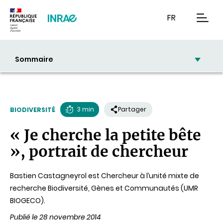
Contenu
Recherche
Navigation
FR
men
Sommaire
3 min
Partager
BIODIVERSITÉ
Temps
« Je cherche la petite bête
de
», portrait de chercheur
lecture
Bastien Castagneyrol est Chercheur à l’unité mixte de
recherche Biodiversité, Gènes et Communautés (UMR
BIOGECO).
Publié le 28 novembre 2014