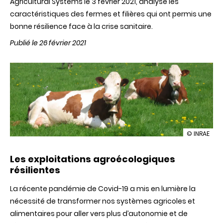
Agricultural Systems le 3 février 2021, analyse les
caractéristiques des fermes et filières qui ont permis une
bonne résilience face à la crise sanitaire.
Publié le 26 février 2021
illustration
© INRAE
Les
fermes
Les exploitations agroécologiques
laitières
biologiques
résilientes
résilientes
face
La récente pandémie de Covid-19 a mis en lumière la
à
nécessité de transformer nos systèmes agricoles et
la
crise
alimentaires pour aller vers plus d’autonomie et de
sanitaire