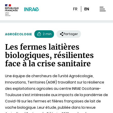
Contenu
Recherche
Navigation
FR
EN
men
2 min
Partager
AGROÉCOLOGIE
Temps
Les fermes laitières
de
biologiques, résilientes
lecture
face à la crise sanitaire
Une équipe de chercheurs de l’unité Agroécologie,
Innovations, Territoires (AGIR) travaillant sur la résilience
des exploitations agricoles au centre INRAE Occitanie-
Toulouse s’est intéressée aux impacts de la pandémie de
Covid-19 sur les fermes et filières françaises de lait de
vache biologique. Leur étude, publiée dans la revue