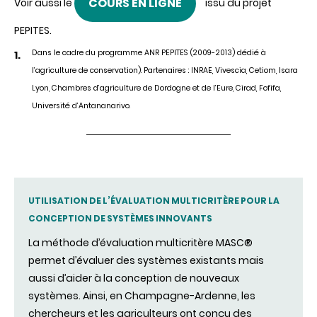
COURS EN LIGNE
Voir aussi le
issu du projet
PEPITES.
Dans le cadre du programme ANR PEPITES (2009-2013) dédié à
l’agriculture de conservation). Partenaires : INRAE, Vivescia, Cetiom, Isara
Lyon, Chambres d’agriculture de Dordogne et de l’Eure, Cirad, Fofifa,
Université d’Antananarivo
.
UTILISATION DE L’ÉVALUATION MULTICRITÈRE POUR LA
CONCEPTION DE SYSTÈMES INNOVANTS
La méthode d’évaluation multicritère MASC®
permet d’évaluer des systèmes existants mais
aussi d’aider à la conception de nouveaux
systèmes. Ainsi, en Champagne-Ardenne, les
chercheurs et les agriculteurs ont conçu des