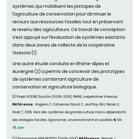
systèmes qui mobilisent les principes de
l’agriculture de conservation pour diminuer le
recours aux ressources fossiles tout en préservant
le revenu des agriculteurs. Ce travail de conception
s’est appuyé sur l’évaluation de systèmes existants
dans deux zones de collecte de la coopérative
Vivescia (1).
Une autre étude conduite en Rhône-Alpes et
Auvergne (2) a permis de concevoir des prototypes
de systèmes combinant agriculture de
conservation et agriculture biologique.
(1) Projet ADEME Sysclim (2009-2016), INRAE, coopérative Vivescia.
Référence
: Angevin, F., Colnenne-David, C., Jeuffroy, M.H., Pelzer, E.,
Doré, T., 2016. Vers des systèmes de grande culture moins dépendants
des énergies fossiles.
Agronomie, environnement et sociétés
6
, 66-
76.
Lien
(2) Programme ANR PEPITES (2009-2013).
Référence
: Peigné, J.,