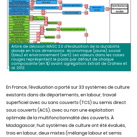
Arbre de décision MASC 2.0 d’évaluation de la durabilité,
divisée en trois dimensions : économique (jaune), social
(bleu) et environnement (vert). Les valeurs dans les cases
rouges représentent le poids par défaut de chaque
composante (en %) avant agrégation. Extrait de Craheix et
al. 2012.
En France, l’évaluation a porté sur 33 systèmes de culture
existants dans dix départements, en labour, travail
superficiel avec ou sans couverts (TCS) ou semis direct
sous couverts (ACS), avec ou non une exploitation
optimale de la multifonctionnalité des couverts. À
Madagascar, huit systèmes de culture ont été évalués,
trois en labour, deux mixtes (mélange labour et semis