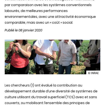
par comparaison avec les systèmes conventionnels
labourés, de meilleures performances
environnementales, avec une attractivité économique
comparable, mais avec un « coût » social.
Publié le 08 janvier 2020
illustration
© INRAE
Évaluation
multicritèr
Les chercheurs (1) ont évalué la contribution au
de
la
développement durable d’une diversité de systèmes de
durabilité
culture utilisant du travail superficiel (TCS) avec et sans
de
systèmes
couverts, ou mobilisant l’ensemble des principes de
en