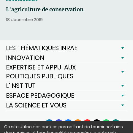
L'agriculture de conservation
18 décembre 2019
LES THÉMATIQUES INRAE
INNOVATION
EXPERTISE ET APPUI AUX
POLITIQUES PUBLIQUES
L'INSTITUT
ESPACE PEDAGOGIQUE
LA SCIENCE ET VOUS
SUIVEZ-NOUS
Ce site utilise des cookies permettant de fournir certains
LinkedIn
Facebook
BlueSky
Instagram
YouTube
X
WhatsApp
Podcast
des services et fonctionnalités proposés sur notre site,