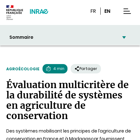
Contenu
Recherche
Navigation
FR
EN
men
Sommaire
4 min
Partager
AGROÉCOLOGIE
Temps
Évaluation multicritère de
de
la durabilité de systèmes
lecture
en agriculture de
conservation
Des systèmes mobilisant les principes de l’agriculture de
conservation en France et à Madagascar fournissent,